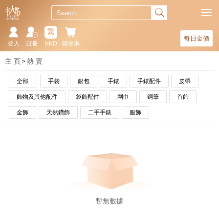
繁
每日金價
登入
註冊
HKD
購物車
主 頁
熱 賣
全部
手袋
銀包
手錶
手錶配件
皮帶
飾物及其他配件
袋飾配件
圍巾
鋼筆
首飾
金飾
天然鑽飾
二手手錶
服飾
暫無數據