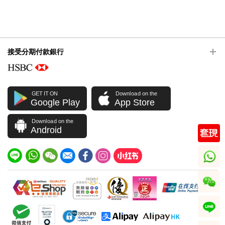
接受分期付款銀行
GET IT ON
Download on the
Google Play
App Store
Download on the
Android
whatsapp
wechat
line