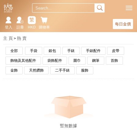
繁
每日金價
登入
註冊
HKD
購物車
主 頁
熱 賣
全部
手袋
銀包
手錶
手錶配件
皮帶
飾物及其他配件
袋飾配件
圍巾
鋼筆
首飾
金飾
天然鑽飾
二手手錶
服飾
暫無數據