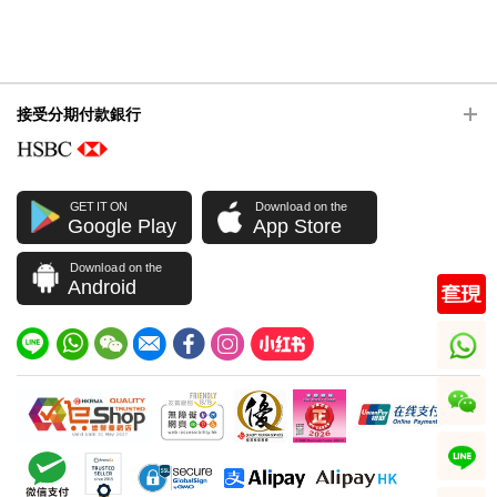
接受分期付款銀行
GET IT ON
Download on the
Google Play
App Store
Download on the
Android
whatsapp
wechat
line