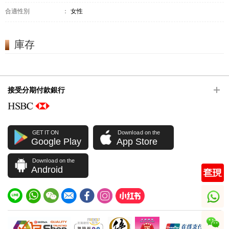
合適性別
：
女性
庫存
接受分期付款銀行
GET IT ON
Download on the
Google Play
App Store
Download on the
Android
whatsapp