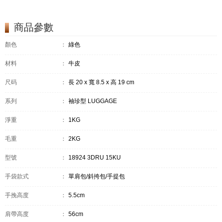
商品參數
顏色
：
綠色
材料
：
牛皮
尺码
：
長 20 x 寬 8.5 x 高 19 cm
系列
：
袖珍型 LUGGAGE
淨重
：
1KG
毛重
：
2KG
型號
：
18924 3DRU 15KU
手袋款式
：
單肩包/斜挎包/手提包
手挽高度
：
5.5cm
肩帶高度
：
56cm