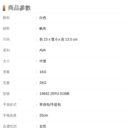
商品參數
顏色
：
白色
材料
：
帆布
尺码
：
長 23 x 寬 6 x 高 13.5 cm
系列
：
AVA
大小
：
中號
淨重
：
1KG
毛重
：
2KG
型號
：
19692 2EFU 01WB
手袋款式
：
單肩包/手提包
手挽高度
：
35cm
合適性別
：
女性