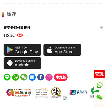
庫存
接受分期付款銀行
GET IT ON
Download on the
Google Play
App Store
Download on the
Android
whatsapp
wechat