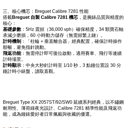
三、核心機芯：Breguet Calibre 7281 性能
搭載
Breguet 自製 Calibre 7281 機芯
，是腕錶品質與精度的
核心：
基礎參數
：5Hz 震頻（36,000 vph）確保精度，34 顆寶石軸
承減少磨損，60 小時動力儲存（無需頻繁上鏈）。
計時機制
：「柱輪 + 垂直離合器」經典配置，確保計時操作
順暢，避免指針跳動。
飛返功能
：無需停計即可復位啟動，適用賽車、飛行等連續
計時場景。
計時顯示
：中央大秒針計時至 1/10 秒，3 點鐘位置設 30 分
鐘計時小錶盤，讀取直觀。
Breguet Type XX 2057ST/92/SW0 延續系列經典，以不鏽鋼
耐用性、薄荷綠夜光設計、Calibre 7281 精準性能及飛返功
能，成為鐘錶愛好者日常佩戴與收藏的優選。