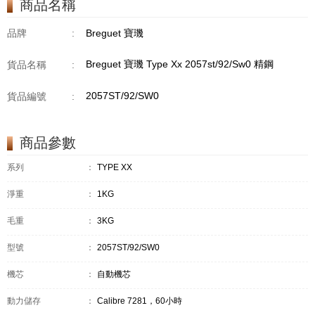
商品名稱
品牌
:
Breguet 寶璣
Breguet 寶璣 Type Xx 2057st/92/Sw0 精鋼
貨品名稱
:
2057ST/92/SW0
貨品編號
:
商品參數
系列
：
TYPE XX
淨重
：
1KG
毛重
：
3KG
型號
：
2057ST/92/SW0
機芯
：
自動機芯
動力儲存
：
Calibre 7281，60小時