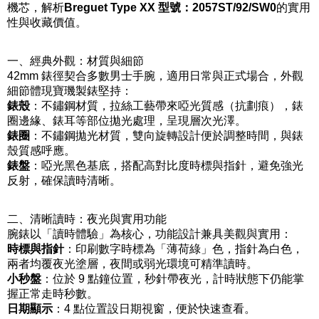
機芯，解析
Breguet Type XX 型號：2057ST/92/SW0
的實用
性與收藏價值。
一、經典外觀：材質與細節
42mm 錶徑契合多數男士手腕，適用日常與正式場合，外觀
細節體現寶璣製錶堅持：
錶殼
：不鏽鋼材質，拉絲工藝帶來啞光質感（抗劃痕），錶
圈邊緣、錶耳等部位拋光處理，呈現層次光澤。
錶圈
：不鏽鋼拋光材質，雙向旋轉設計便於調整時間，與錶
殼質感呼應。
錶盤
：啞光黑色基底，搭配高對比度時標與指針，避免強光
反射，確保讀時清晰。
二、清晰讀時：夜光與實用功能
腕錶以「讀時體驗」為核心，功能設計兼具美觀與實用：
時標與指針
：印刷數字時標為「薄荷綠」色，指針為白色，
兩者均覆夜光塗層，夜間或弱光環境可精準讀時。
小秒盤
：位於 9 點鐘位置，秒針帶夜光，計時狀態下仍能掌
握正常走時秒數。
日期顯示
：4 點位置設日期視窗，便於快速查看。