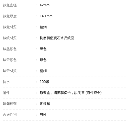
錶殼直徑
：
42mm
錶殼厚度
：
14.1mm
錶殼材質
：
精鋼
錶鏡材質
：
抗磨損藍寶石水晶鏡面
錶盤顏色
：
黑色
錶帶顏色
：
銀色
錶帶材質
：
精鋼
抗水
：
100米
附件
：
原裝盒，國際聯保卡，說明書 (附件齊全)
錶釦種類
：
蝴蝶扣
合適性別
：
男性