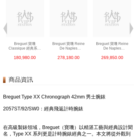
Breguet 寶璣
Breguet 寶璣 Reine
Breguet 寶璣 Reine
Classique 經典系列
De Naples
De Naples
9068br/12/976/Dd00
那不勒斯皇后系列
那不勒斯皇后系列
180,980.00
278,180.00
269,850.00
18kt玫瑰金/鑽
8918bb/58/964/D00d3
8918br/58/964/D00d/3
l 18kt白金/鑽
l 18kt玫瑰金
商品資訊
Breguet Type XX Chronograph 42mm 男士腕錶
2057ST/92/SW0：經典飛返計時腕錶
在高級製錶領域，Breguet（寶璣）以精湛工藝與經典設計聞
名，Type XX 系列更是計時腕錶經典之一。本文將從外觀到