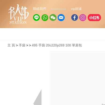
聯絡我們
vip頻道
主 頁
手袋
495 手袋 20c220p269 100 單肩包