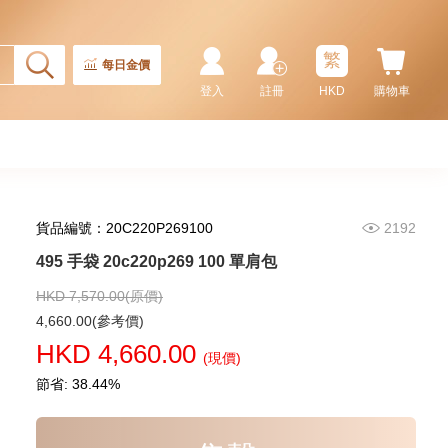
Master Ii 126710blnr-0002 精鋼
國米圈 藍針
155,000.00
繁
每日金價
登入
註冊
HKD
購物車
貨品編號：20C220P269100
2192
495 手袋 20c220p269 100 單肩包
HKD 7,570.00(原價)
Rolex 勞力士 潛航者型
4,660.00(參考價)
Submariner 124060-0001 精鋼
HKD 4,660.00
無日曆 黑水鬼
(現價)
102,000.00
節省: 38.44%