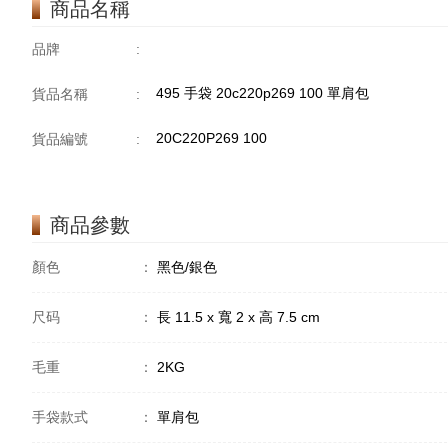
商品名稱
品牌
:
495 手袋 20c220p269 100 單肩包
貨品名稱
:
20C220P269 100
貨品編號
:
商品參數
顏色
：
黑色/銀色
尺码
：
長 11.5 x 寬 2 x 高 7.5 cm
毛重
：
2KG
手袋款式
：
單肩包