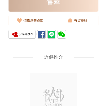
售罄
價格調整通知
有貨提醒
分享給朋友
Rolex 勞力士 遊艇名仕型 Yacht
Master 268622-0002 18kt白金/
鋼 遊艇 灰面
近似推介
107,000.00