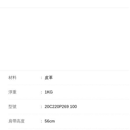
材料
：
皮革
淨重
：
1KG
型號
：
20C220P269 100
肩帶高度
：
56cm