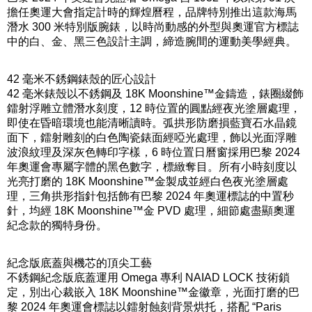
擔任奧運大會指定計時的輝煌曆程，品牌特別推出這款海馬
潛水 300 米特別版腕錶，以時尚動感的外型與奧運官方標誌
中的白、金、黑三色設計主調，締造腕間的運動美學經典。
42 毫米不銹鋼錶殼的匠心設計
42 毫米錶殼以不銹鋼及 18K Moonshine™金鑄造，錶圈綴飾
鐳射浮雕立體潛水刻度，12 時位置的圓點經夜光塗層處理，
即使在昏暗環境也能清晰讀時。弧拱形防磨損藍寶石水晶鏡
面下，鐳射雕刻的白色陶瓷錶面經啞光處理，飾以光面浮雕
波浪紋理及深灰色轉印字樣，6 時位置日曆窗採用巴黎 2024
年奧運會專屬字體的黑色數字，標緻奪目。所有小時刻度以
光亮打磨的 18K Moonshine™金製成並經白色夜光塗層處
理，三角拱形指針包括飾有巴黎 2024 年奧運標誌的中置秒
針，均經 18K Moonshine™金 PVD 處理，細節處盡顯奧運
紀念款的獨特身份。
紀念版底蓋與機芯的頂尖工藝
不銹鋼紀念版底蓋運用 Omega 專利 NAIAD LOCK 技術鎖
定，別出心裁嵌入 18K Moonshine™金徽章，光面打磨的巴
黎 2024 年奧運會標誌以鐳射蝕刻背景烘托，搭配 “Paris