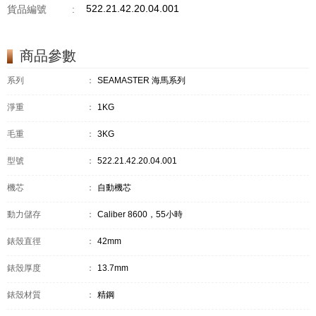
522.21.42.20.04.001
貨品編號
:
商品參數
系列
：
SEAMASTER 海馬系列
淨重
：
1KG
毛重
：
3KG
型號
：
522.21.42.20.04.001
機芯
：
自動機芯
動力儲存
：
Caliber 8600，55小時
錶殼直徑
：
42mm
錶殼厚度
：
13.7mm
錶殼材質
：
精鋼