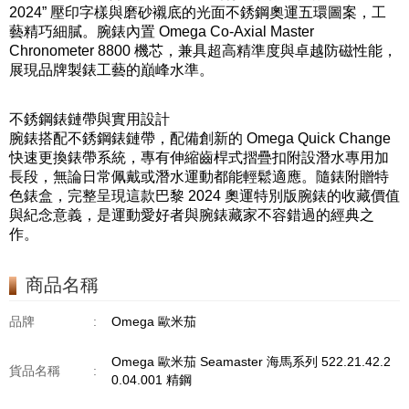
2024” 壓印字樣與磨砂襯底的光面不銹鋼奧運五環圖案，工
藝精巧細膩。腕錶內置 Omega Co-Axial Master
Chronometer 8800 機芯，兼具超高精準度與卓越防磁性能，
展現品牌製錶工藝的巔峰水準。
不銹鋼錶鏈帶與實用設計
腕錶搭配不銹鋼錶鏈帶，配備創新的 Omega Quick Change
快速更換錶帶系統，專有伸縮齒桿式摺疊扣附設潛水專用加
長段，無論日常佩戴或潛水運動都能輕鬆適應。隨錶附贈特
色錶盒，完整呈現這款巴黎 2024 奧運特別版腕錶的收藏價值
與紀念意義，是運動愛好者與腕錶藏家不容錯過的經典之
作。
商品名稱
品牌
:
Omega 歐米茄
Omega 歐米茄 Seamaster 海馬系列 522.21.42.2
貨品名稱
:
0.04.001 精鋼