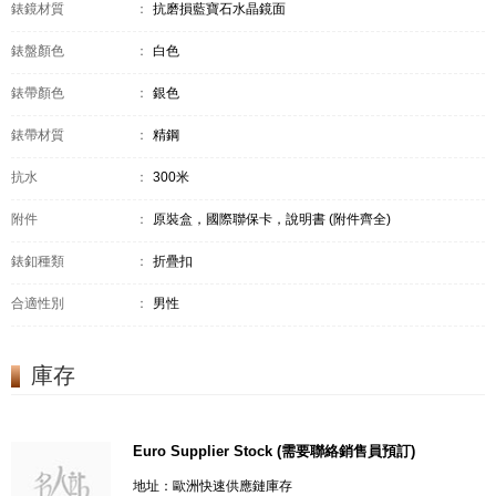
錶鏡材質
：
抗磨損藍寶石水晶鏡面
錶盤顏色
：
白色
錶帶顏色
：
銀色
錶帶材質
：
精鋼
抗水
：
300米
附件
：
原裝盒，國際聯保卡，說明書 (附件齊全)
錶釦種類
：
折疊扣
合適性別
：
男性
庫存
Euro Supplier Stock (需要聯絡銷售員預訂)
地址：歐洲快速供應鏈庫存