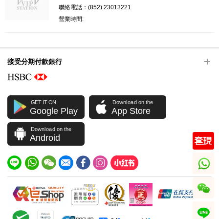
聯絡電話：(852) 23013221
營業時間:
接受分期付款銀行
GET IT ON
Download on the
Google Play
App Store
Download on the
Android
whatsapp
wechat