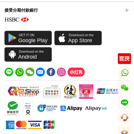
接受分期付款銀行
GET IT ON
Download on the
Google Play
App Store
Download on the
Android
whatsapp
wechat
line
客服