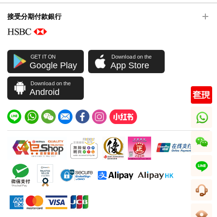
接受分期付款銀行
GET IT ON
Download on the
Google Play
App Store
Download on the
Android
whatsapp
wechat
line
客服