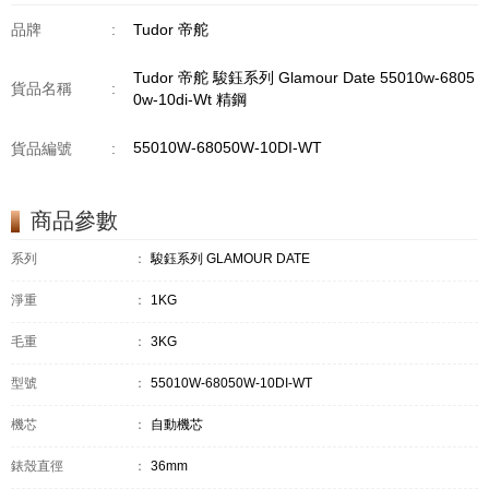
品牌
:
Tudor 帝舵
Tudor 帝舵 駿鈺系列 Glamour Date 55010w-6805
貨品名稱
:
0w-10di-Wt 精鋼
55010W-68050W-10DI-WT
貨品編號
:
商品參數
系列
：
駿鈺系列 GLAMOUR DATE
淨重
：
1KG
毛重
：
3KG
型號
：
55010W-68050W-10DI-WT
機芯
：
自動機芯
錶殼直徑
：
36mm