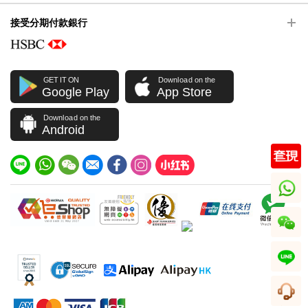
接受分期付款銀行
GET IT ON
Download on the
Google Play
App Store
Download on the
Android
whatsapp
wechat
line