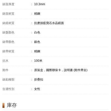
錶殼厚度
：
10.3mm
錶殼材質
：
精鋼
錶鏡材質
：
抗磨損藍寶石水晶鏡面
錶盤顏色
：
白色
錶帶顏色
：
銀色
錶帶材質
：
精鋼
抗水
：
100米
附件
：
原裝盒，國際聯保卡，說明書 (附件齊全)
錶釦種類
：
折疊扣
合適性別
：
女性
庫存