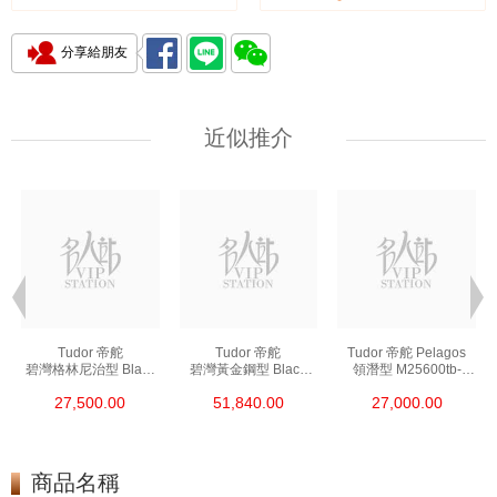
分享給朋友
近似推介
Tudor 帝舵
Tudor 帝舵
Tudor 帝舵 Pelagos
碧灣格林尼治型 Black
碧灣黃金鋼型 Black
領潛型 M25600tb-
Bay Gmt 79830rb 精鋼
Bay 79363n
0001 鈦合金
27,500.00
51,840.00
27,000.00
18kt黃金鋼
商品名稱