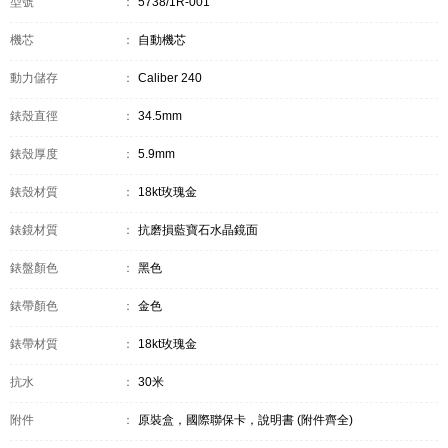
型號
：
5738/1R-001
機芯
：
自動機芯
動力儲存
：
Caliber 240
錶殼直徑
：
34.5mm
錶殼厚度
：
5.9mm
錶殼材質
：
18kt玫瑰金
錶鏡材質
：
抗磨損藍寶石水晶鏡面
錶盤顏色
：
黑色
錶帶顏色
：
金色
錶帶材質
：
18kt玫瑰金
抗水
：
30米
附件
：
原裝盒，國際聯保卡，說明書 (附件齊全)