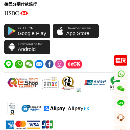
接受分期付款銀行
GET IT ON
Download on the
Google Play
App Store
Download on the
Android
whatsapp
wechat
line
客服