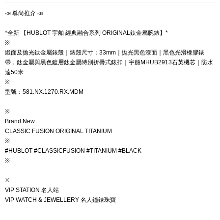
📣 尊尚推介 📣
*全新 【HUBLOT 宇舶 經典融合系列 ORIGINAL鈦金屬腕錶】*
※
緞面及拋光鈦金屬錶殼｜錶殼尺寸：33mm｜拋光黑色漆面｜黑色光滑橡膠錶
帶，鈦金屬與黑色鍍層鈦金屬特別折疊式錶扣｜宇舶MHUB2913石英機芯｜防水
達50米
※
型號：581.NX.1270.RX.MDM
※
Brand New
CLASSIC FUSION ORIGINAL TITANIUM
※
#HUBLOT #CLASSICFUSION #TITANIUM #BLACK
※
※
VIP STATION 名人站
VIP WATCH & JEWELLERY 名人鐘錶珠寶