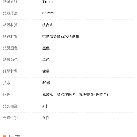
錶殼直徑
：
33mm
錶殼厚度
：
8.5mm
錶殼材質
：
鈦合金
錶鏡材質
：
抗磨損藍寶石水晶鏡面
錶盤顏色
：
黑色
錶帶顏色
：
黑色
錶帶材質
：
橡膠
抗水
：
50米
附件
：
原裝盒，國際聯保卡，說明書 (附件齊全)
錶釦種類
：
針扣
合適性別
：
女性