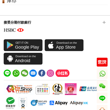
庫存
接受分期付款銀行
GET IT ON
Download on the
Google Play
App Store
Download on the
Android
whatsapp
wechat
line