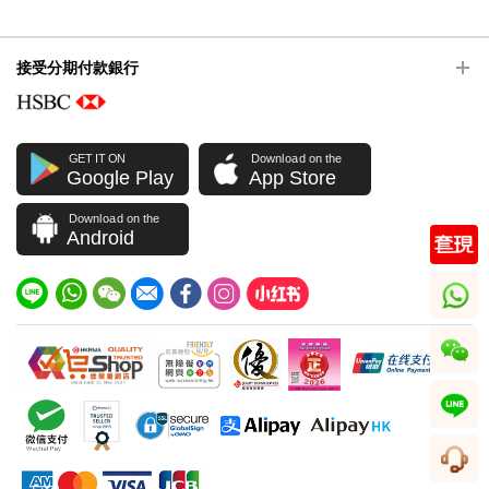
接受分期付款銀行
GET IT ON
Download on the
Google Play
App Store
Download on the
Android
whatsapp
wechat
line