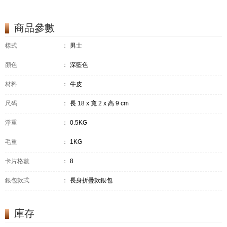
商品參數
樣式
：
男士
顏色
：
深藍色
材料
：
牛皮
尺码
：
長 18 x 寬 2 x 高 9 cm
淨重
：
0.5KG
毛重
：
1KG
卡片格數
：
8
銀包款式
：
長身折疊款銀包
庫存