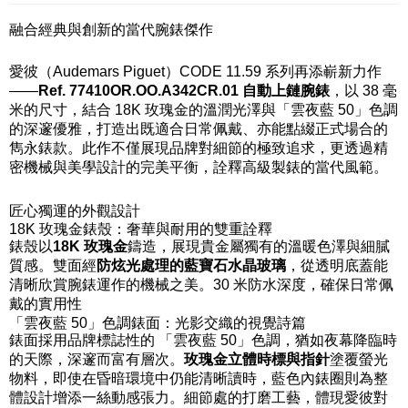
融合經典與創新的當代腕錶傑作
愛彼（Audemars Piguet）CODE 11.59 系列再添嶄新力作
——
Ref. 77410OR.OO.A342CR.01 自動上鏈腕錶
，以 38 毫
米的尺寸，結合 18K 玫瑰金的溫潤光澤與「雲夜藍 50」色調
的深邃優雅，打造出既適合日常佩戴、亦能點綴正式場合的
雋永錶款。此作不僅展現品牌對細節的極致追求，更透過精
密機械與美學設計的完美平衡，詮釋高級製錶的當代風範。
匠心獨運的外觀設計
18K 玫瑰金錶殼：奢華與耐用的雙重詮釋
錶殼以
18K 玫瑰金
鑄造，展現貴金屬獨有的溫暖色澤與細膩
質感。雙面經
防炫光處理的藍寶石水晶玻璃
，從透明底蓋能
清晰欣賞腕錶運作的機械之美。30 米防水深度，確保日常佩
戴的實用性
「雲夜藍 50」色調錶面：光影交織的視覺詩篇
錶面採用品牌標誌性的 「雲夜藍 50」色調，猶如夜幕降臨時
的天際，深邃而富有層次。
玫瑰金立體時標與指針
塗覆螢光
物料，即使在昏暗環境中仍能清晰讀時，藍色內錶圈則為整
體設計增添一絲動感張力。細節處的打磨工藝，體現愛彼對