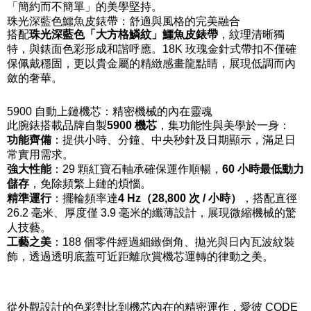
「簡約而不簡單」的美學堅持。
珠光深藍色鱷魚皮錶帶：舒適與風格的完美融合
搭配
珠光深藍色「大方格鱗紋」鱷魚皮錶帶
，紋理清晰獨
特，與錶面色彩形成和諧呼應。18K 玫瑰金針式帶扣不僅確
保佩戴穩固，更以貴金屬的精緻感畫龍點睛，展現低調而內
斂的奢華。
5900 自動上鏈機芯：精密機械的內在靈魂
此腕錶搭載品牌自製
5900 機芯
，集功能性與美學於一身：
功能齊備
：提供小時、分鐘、中央秒針及日期顯示，滿足日
常實用需求。
強大性能
：29 顆紅寶石軸承確保運作順暢，
60 小時最低動力
儲存
，免除頻繁上鏈的煩惱。
精準運行
：擺輪頻率達
4 Hz（28,800 次 / 小時）
，搭配直徑
26.2 毫米、厚度僅 3.9 毫米的纖薄設計，展現微縮機械的驚
人技藝。
工藝之美
：188 個零件經過細緻倒角、拋光與日內瓦波紋裝
飾，透過透明底蓋可近距離欣賞機芯運轉的律動之美。
從外觀設計的色彩對比到機芯內在的精密運作，愛彼 CODE