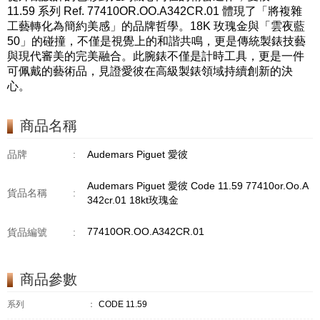
11.59 系列 Ref. 77410OR.OO.A342CR.01 體現了「將複雜
工藝轉化為簡約美感」的品牌哲學。18K 玫瑰金與「雲夜藍
50」的碰撞，不僅是視覺上的和諧共鳴，更是傳統製錶技藝
與現代審美的完美融合。此腕錶不僅是計時工具，更是一件
可佩戴的藝術品，見證愛彼在高級製錶領域持續創新的決
心。
商品名稱
品牌
:
Audemars Piguet 愛彼
Audemars Piguet 愛彼 Code 11.59 77410or.Oo.A
貨品名稱
:
342cr.01 18kt玫瑰金
77410OR.OO.A342CR.01
貨品編號
:
商品參數
系列
：
CODE 11.59