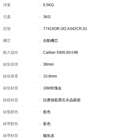
淨重
：
0.5KG
毛重
：
3KG
型號
：
77410OR.OO.A342CR.01
機芯
：
自動機芯
動力儲存
：
Caliber 5900,60小時
錶殼直徑
：
38mm
錶殼厚度
：
10.8mm
錶殼材質
：
18kt玫瑰金
錶鏡材質
：
抗磨損藍寶石水晶鏡面
錶盤顏色
：
藍色
錶帶顏色
：
藍色
錶帶材質
：
鱷魚皮