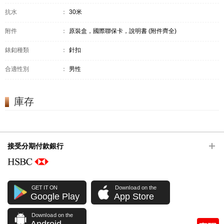
抗水
：
30米
附件
：
原裝盒，國際聯保卡，說明書 (附件齊全)
錶釦種類
：
針扣
合適性別
：
男性
庫存
接受分期付款銀行
GET IT ON
Download on the
Google Play
App Store
Download on the
Android