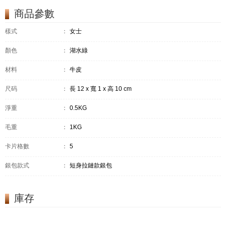
商品參數
樣式
：
女士
顏色
：
湖水綠
材料
：
牛皮
尺码
：
長 12 x 寬 1 x 高 10 cm
淨重
：
0.5KG
毛重
：
1KG
卡片格數
：
5
銀包款式
：
短身拉鏈款銀包
庫存