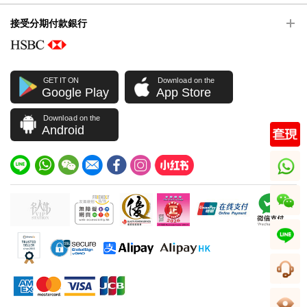
接受分期付款銀行
GET IT ON
Download on the
Google Play
App Store
Download on the
Android
whatsapp
wechat
line
客服