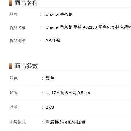
商品名稱
品牌
:
Chanel 香奈兒
Chanel 香奈兒 手袋 Ap2199 單肩包/斜挎包/
貨品名稱
:
AP2199
貨品編號
:
商品參數
顏色
：
黑色
尺码
：
長 17 x 寬 8 x 高 9.5 cm
毛重
：
2KG
手袋款式
：
單肩包/斜挎包/手提包