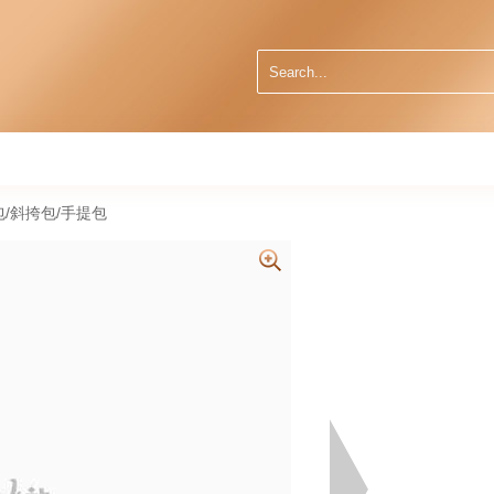
肩包/斜挎包/手提包