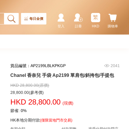
繁
每日金價
登入
註冊
HKD
購物車
貨品編號：AP2199LBLKPKGP
2041
Chanel 香奈兒 手袋 As5293
單肩包/手提包
Chanel 香奈兒 手袋 Ap2199 單肩包/斜挎包/手提包
58,800.00
HKD 28,800.00(原價)
28,800.00(參考價)
HKD 28,800.00
(現價)
節省: 0%
HK本地分期付款
(僅限當地門市交易)
每期金額
付款期數
接受分期付款門店