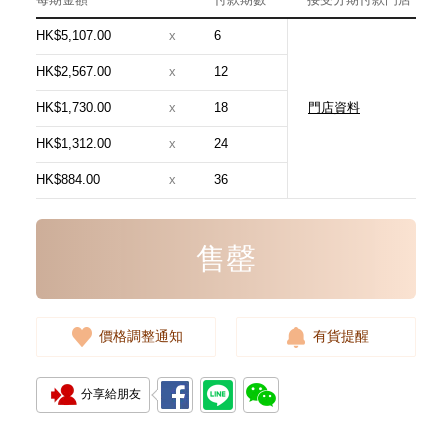
HK$5,107.00
x
6
HK$2,567.00
x
12
HK$1,730.00
x
18
門店資料
Chanel 香奈兒 手袋 As5631
單肩包/手提包
HK$1,312.00
x
24
54,800.00
HK$884.00
x
36
售罄
價格調整通知
有貨提醒
分享給朋友