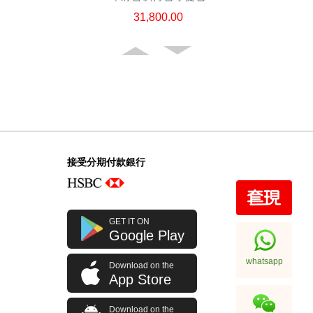
31,800.00
接受分期付款銀行
Chanel 香奈兒 手袋 Ap4936c Blk
GET IT ON
Gp 單肩包/斜挎包
Google Play
32,800.00
whatsapp
Download on the
App Store
Download on the