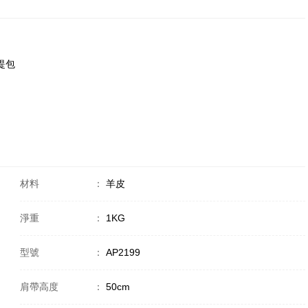
手提包
材料
：
羊皮
淨重
：
1KG
型號
：
AP2199
肩帶高度
：
50cm