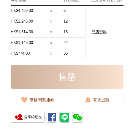
HK$4,469.00
x
6
HK$2,246.00
x
12
HK$1,514.00
x
18
門店資料
Chanel 香奈兒 手袋 As5293
單肩包/手提包
HK$1,148.00
x
24
58,800.00
HK$774.00
x
36
售罄
價格調整通知
有貨提醒
分享給朋友