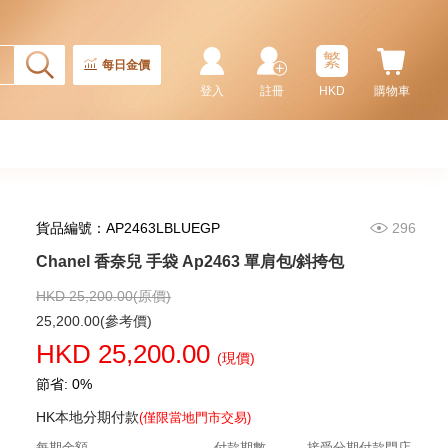
繁
每日金價
登入
註冊
HKD
購物車
貨品編號：AP2463LBLUEGP
296
Chanel 香奈兒 手袋 Ap4936c Blk
Gp 單肩包/斜挎包
Chanel 香奈兒 手袋 Ap2463 單肩包/斜挎包
32,800.00
HKD 25,200.00(原價)
25,200.00(參考價)
HKD 25,200.00
(現價)
節省: 0%
HK本地分期付款
(僅限當地門市交易)
每期金額
付款期數
接受分期付款門店