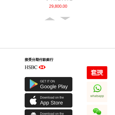
29,800.00
接受分期付款銀行
Chanel 香奈兒 手袋 Ap4386
GET IT ON
單肩包/斜挎包/手提包
Google Play
31,800.00
whatsapp
Download on the
App Store
Download on the