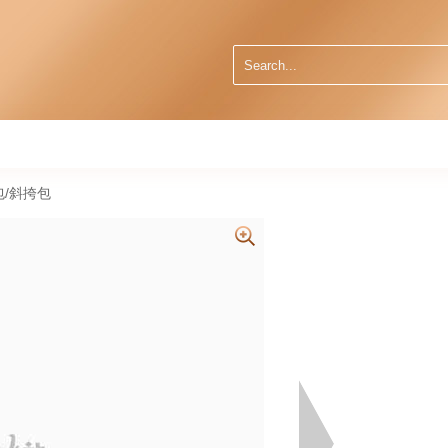
肩包/斜挎包