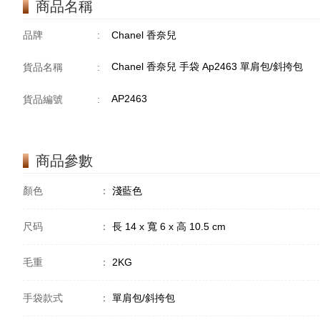
商品名稱
品牌
:
Chanel 香奈兒
Chanel 香奈兒 手袋 Ap2463 單肩包/斜挎包
貨品名稱
:
AP2463
貨品編號
:
商品參數
顏色
：
淺藍色
尺码
：
長 14 x 寬 6 x 高 10.5 cm
毛重
：
2KG
手袋款式
：
單肩包/斜挎包