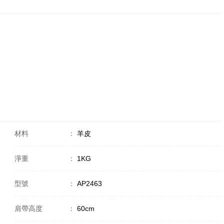
材料
：
羊皮
淨重
：
1KG
型號
：
AP2463
肩帶高度
：
60cm