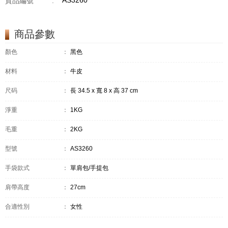
AS3260
貨品編號
:
商品參數
顏色
：
黑色
材料
：
牛皮
尺码
：
長 34.5 x 寬 8 x 高 37 cm
淨重
：
1KG
毛重
：
2KG
型號
：
AS3260
手袋款式
：
單肩包/手提包
肩帶高度
：
27cm
合適性別
：
女性