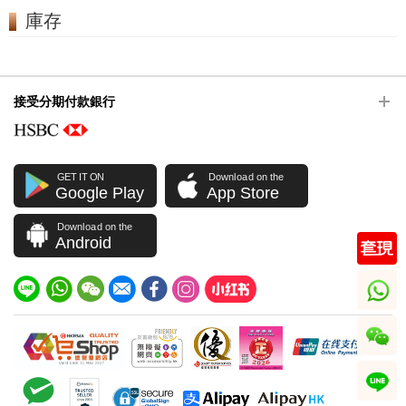
庫存
接受分期付款銀行
GET IT ON
Download on the
Google Play
App Store
Download on the
Android
whatsapp
wechat