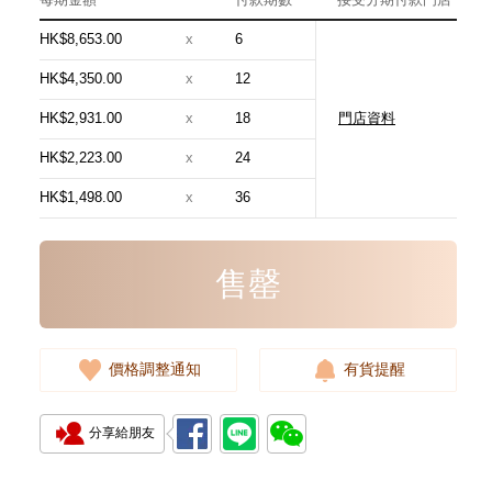
HK$8,653.00
x
6
HK$4,350.00
x
12
HK$2,931.00
x
18
門店資料
Chanel 香奈兒 手袋 As5631
單肩包/手提包
HK$2,223.00
x
24
54,800.00
HK$1,498.00
x
36
售罄
價格調整通知
有貨提醒
分享給朋友