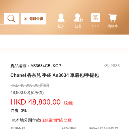
繁
每日金價
登入
註冊
HKD
購物車
貨品編號：AS3634CBLKGP
2636
Chanel 香奈兒 手袋 As5293
單肩包/手提包
Chanel 香奈兒 手袋 As3634 單肩包/手提包
58,800.00
HKD 48,800.00(原價)
48,800.00(參考價)
HKD 48,800.00
(現價)
節省: 0%
HK本地分期付款
(僅限當地門市交易)
每期金額
付款期數
接受分期付款門店