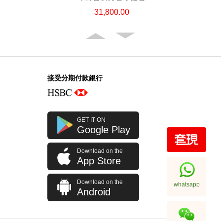
31,800.00
接受分期付款銀行
GET IT ON
Google Play
Download on the
Chanel 香奈兒 手袋 Ap4936c Blk
App Store
Gp 單肩包/斜挎包
32,800.00
Download on the
whatsapp
Android