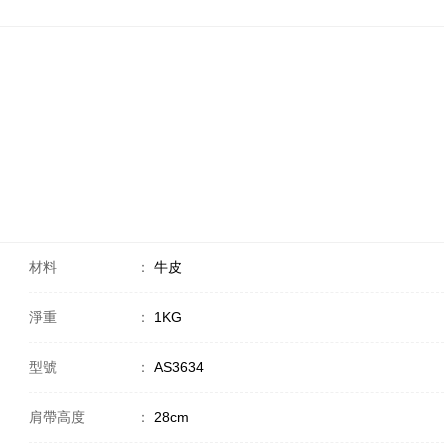
材料
：
牛皮
淨重
：
1KG
型號
：
AS3634
肩帶高度
：
28cm