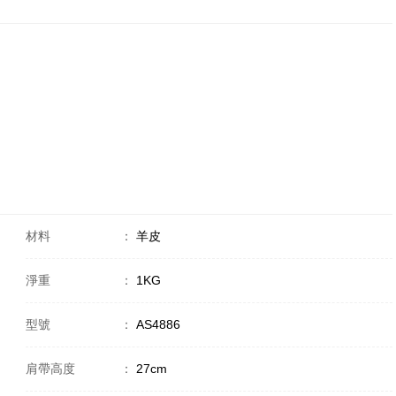
材料
：
羊皮
淨重
：
1KG
型號
：
AS4886
肩帶高度
：
27cm