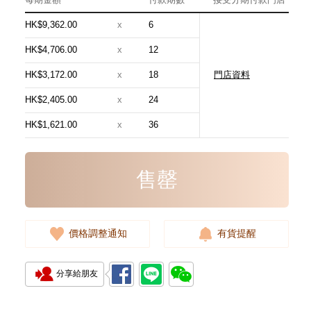
HK$9,362.00
x
6
HK$4,706.00
x
12
HK$3,172.00
x
18
門店資料
Chanel 香奈兒 手袋 As5631
單肩包/手提包
HK$2,405.00
x
24
54,800.00
HK$1,621.00
x
36
售罄
價格調整通知
有貨提醒
分享給朋友