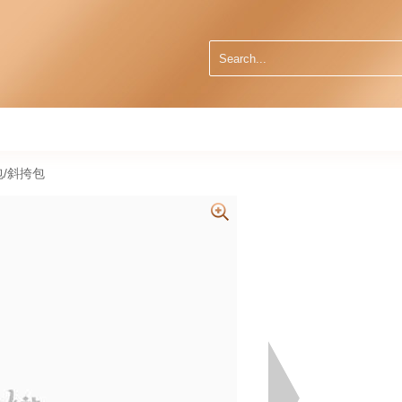
肩包/斜挎包