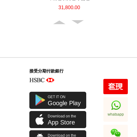
31,800.00
接受分期付款銀行
Chanel 香奈兒 手袋 Ap4936c Blk
GET IT ON
Gp 單肩包/斜挎包
Google Play
32,800.00
whatsapp
Download on the
App Store
Download on the