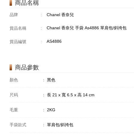
商品名稱
品牌
:
Chanel 香奈兒
Chanel 香奈兒 手袋 As4886 單肩包/斜挎包
貨品名稱
:
AS4886
貨品編號
:
商品參數
顏色
：
黑色
尺码
：
長 21 x 寬 6.5 x 高 14 cm
毛重
：
2KG
手袋款式
：
單肩包/斜挎包