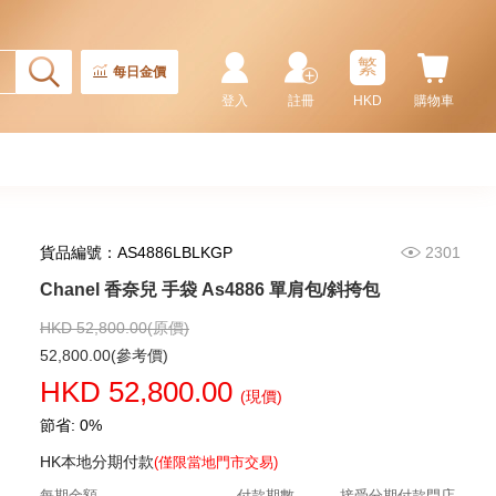
繁
每日金價
登入
註冊
HKD
購物車
貨品編號：AS4886LBLKGP
2301
Chanel 香奈兒 手袋 As5293
單肩包/手提包
Chanel 香奈兒 手袋 As4886 單肩包/斜挎包
58,800.00
HKD 52,800.00(原價)
52,800.00(參考價)
HKD 52,800.00
(現價)
節省: 0%
HK本地分期付款
(僅限當地門市交易)
每期金額
付款期數
接受分期付款門店