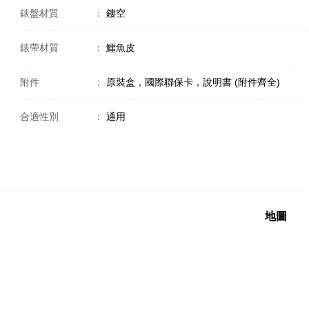
錶盤材質
：
鏤空
錶帶材質
：
鱷魚皮
附件
：
原裝盒，國際聯保卡，說明書 (附件齊全)
合適性別
：
通用
地圖