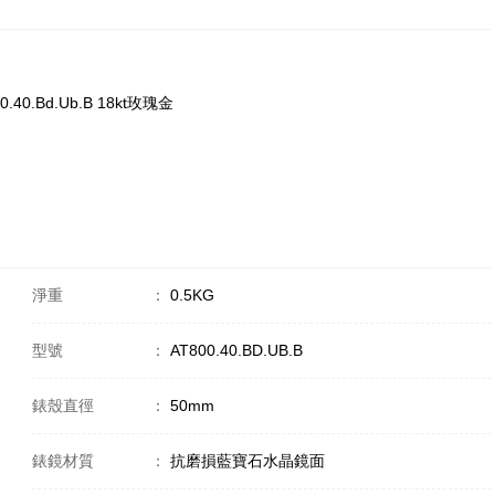
800.40.Bd.Ub.B 18kt玫瑰金
淨重
：
0.5KG
型號
：
AT800.40.BD.UB.B
錶殼直徑
：
50mm
錶鏡材質
：
抗磨損藍寶石水晶鏡面