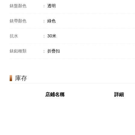
錶盤顏色
：
透明
錶帶顏色
：
綠色
抗水
：
30米
錶釦種類
：
折疊扣
庫存
店鋪名稱
詳細