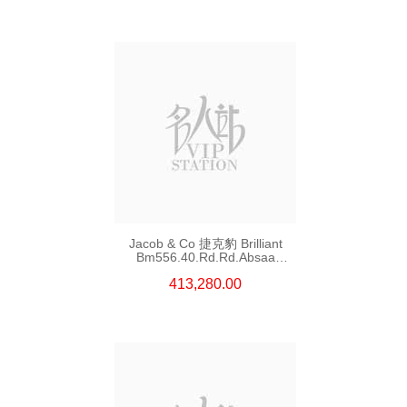
Jacob & Co 捷克豹 Brilliant
Bm556.40.Rd.Rd.Absaa
18kt玫瑰金/鑽
413,280.00