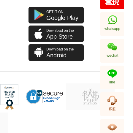
Jacob & Co 捷克豹 Brilliant
GET IT ON
Bq030.40.Rh.Rr.Ask4a
Google Play
18kt玫瑰金/鑽 玫瑰金彩虹滿天星
756,000.00
whatsapp
Download on the
App Store
Download on the
Android
wechat
line
Jacob & Co 捷克豹 Brilliant
客服
Skeleton Northern Lights
Bs431.40.Rd.Qr.Asb4a
462,480.00
18kt玫瑰金/鑽