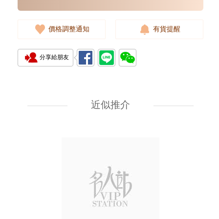
價格調整通知
有貨提醒
分享給朋友
Jacob & Co 捷克豹 Acm-3 精鋼
近似推介
19,500.00