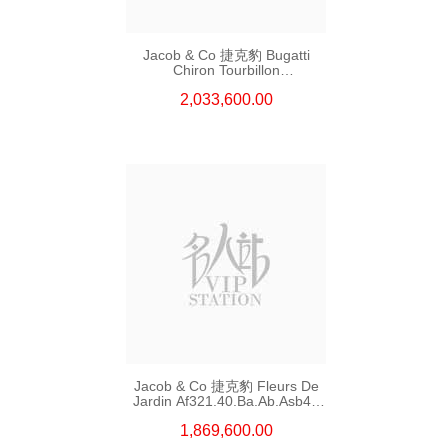
Jacob & Co 捷克豹 Bugatti
Chiron Tourbillon
Bu200.21.Ae.Ab.Abqfa 鈦合金
2,033,600.00
Jacob & Co 捷克豹 Fleurs De
Jardin Af321.40.Ba.Ab.Asb4a
18kt玫瑰金/紅寶石
1,869,600.00