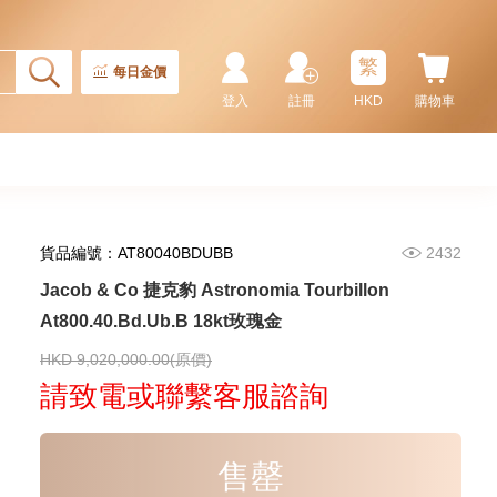
462,480.00
18kt玫瑰金/鑽
繁
每日金價
登入
註冊
HKD
購物車
貨品編號：AT80040BDUBB
2432
Jacob & Co 捷克豹 Astronomia Tourbillon
At800.40.Bd.Ub.B 18kt玫瑰金
Jacob & Co 捷克豹 Five Time
Zone Jc-23 精鋼
HKD 9,020,000.00(原價)
20,550.00
請致電或聯繫客服諮詢
售罄