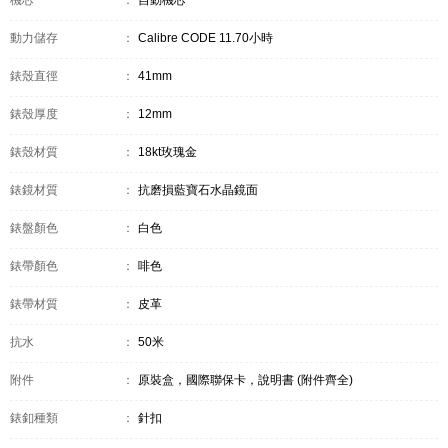
機芯
：
自動機芯
動力儲存
：
Calibre CODE 11.70小時
錶殼直徑
：
41mm
錶殼厚度
：
12mm
錶殼材質
：
18kt玫瑰金
錶鏡材質
：
抗磨損藍寶石水晶鏡面
錶盤顏色
：
白色
錶帶顏色
：
啡色
錶帶材質
：
皮革
抗水
：
50米
附件
：
原裝盒，國際聯保卡，說明書 (附件齊全)
錶釦種類
：
針扣