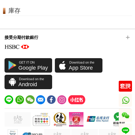
庫存
接受分期付款銀行
GET IT ON
Download on the
Google Play
App Store
Download on the
Android
whatsapp
wechat