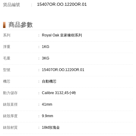
15407OR.OO.1220OR.01
貨品編號
:
商品參數
系列
：
Royal Oak 皇家橡樹系列
淨重
：
1KG
毛重
：
3KG
型號
：
15407OR.OO.1220OR.01
機芯
：
自動機芯
動力儲存
：
Calibre 3132,45小時
錶殼直徑
：
41mm
錶殼厚度
：
9.9mm
錶殼材質
：
18kt玫瑰金