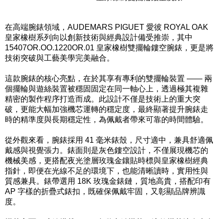
在高端腕錶領域，AUDEMARS PIGUET 愛彼 ROYAL OAK
皇家橡樹系列向以創新技術與經典設計備受推崇，其中
15407OR.OO.1220OR.01 皇家橡樹雙擺輪鏤空腕錶，更是將
技術突破與工藝美學完美融合。
這款腕錶的核心亮點，在於其享有專利的雙擺輪裝置 —— 兩
個擺輪與遊絲裝置被穩固固定在同一軸心上，透過極其複雜
精密的製作程序打造而成。此設計不僅是技術上的重大突
破，更能大幅加強機芯運轉的穩定度，最終顯著提升腕錶走
時的精準度與長期穩定性，為佩戴者帶來可靠的時間體驗。
從外觀來看，腕錶採用 41 毫米錶殼，尺寸適中，兼具舒適佩
戴感與視覺張力。錶面則是灰色鏤空設計，不僅展現機芯的
機械美感，更搭配夜光塗層玫瑰金鑲貼時標與皇家橡樹經典
指針，即便在光線不足的環境下，也能清晰讀時，實用性與
質感兼具。錶帶選用 18K 玫瑰金錶鏈，質地高貴，搭配印有
AP 字樣的折疊式錶扣，既確保佩戴牢固，又彰顯品牌辨識
度。