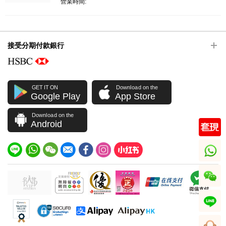
營業時間:
接受分期付款銀行
GET IT ON
Download on the
Google Play
App Store
Download on the
Android
whatsapp
wechat
line