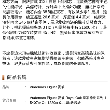
機芯方面，腕錶搭載 3132 自動上鏈機芯，這款機芯擁有出色
的性能錶現：具備時針、分針與中央指針功能，滿足日常時
間讀取需求；機芯內含 38 顆紅寶石，有效減少零件磨損，延
長使用壽命；總直徑達 26.6 毫米，厚度僅 4.4 毫米，結構緊
湊卻內含 245 個精密零件，展現愛彼精湛的機芯研發實力。
此外，機芯擺輪頻率為 3 Hz（相當於每小時 21600 次），最
低保證動力儲存時數達 45 小時，無論日常佩戴或短期放置，
都能維持穩定運轉。
不論是追求頂尖機械技術的收藏家，還是講究高端品味的佩
戴者，這款愛彼皇家橡樹雙擺輪鏤空腕錶，都能憑藉其專利
技術、經典設計與可靠性能，成為腕間的亮麗風景。
商品名稱
品牌
:
Audemars Piguet 愛彼
Audemars Piguet 愛彼 Royal Oak 皇家橡樹系列 1
貨品名稱
:
5407or.Oo.1220or.01 18kt玫瑰金