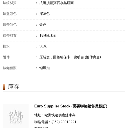
錶鏡材質
：
抗磨損藍寶石水晶鏡面
錶盤顏色
：
深灰色
錶帶顏色
：
金色
錶帶材質
：
18kt玫瑰金
抗水
：
50米
附件
：
原裝盒，國際聯保卡，說明書 (附件齊全)
錶釦種類
：
蝴蝶扣
庫存
Euro Supplier Stock (需要聯絡銷售員預訂)
地址：歐洲快速供應鏈庫存
聯絡電話：(852) 23013221