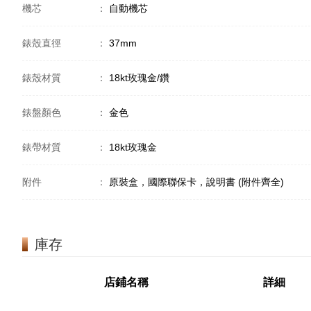
機芯
：
自動機芯
錶殼直徑
：
37mm
錶殼材質
：
18kt玫瑰金/鑽
錶盤顏色
：
金色
錶帶材質
：
18kt玫瑰金
附件
：
原裝盒，國際聯保卡，說明書 (附件齊全)
庫存
店鋪名稱
詳細