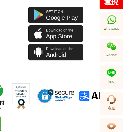
Audemars Piguet 愛彼 Royal
GET IT ON
Oak Offshore 皇家橡樹離岸系列
Google Play
15720st.Oo.A027ca.01 精鋼
219,000.00
whatsapp
Download on the
App Store
Download on the
Android
wechat
line
Audemars Piguet 愛彼 Royal
客服
Oak 皇家橡樹系列
15407st.Oo.1220st.01 精鋼
1,202,000.00