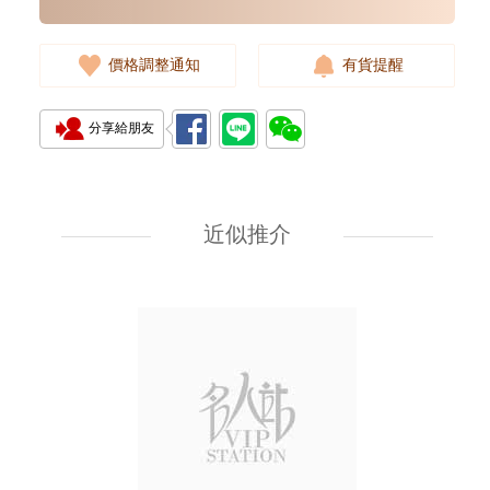
價格調整通知
有貨提醒
分享給朋友
Audemars Piguet 愛彼 Royal
Oak Offshore 皇家橡樹離岸系列
15720st.Oo.A009ca.01 精鋼
近似推介
203,000.00