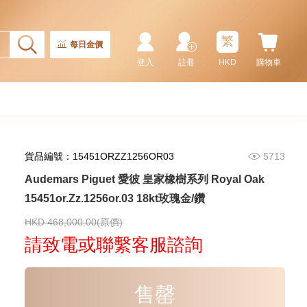
1,202,000.00
繁
每日金價
登入
註冊
HKD
購物車
貨品編號：15451ORZZ1256OR03
5713
Audemars Piguet 愛彼 皇家橡樹系列 Royal Oak
15451or.Zz.1256or.03 18kt玫瑰金/鑽
Audemars Piguet 愛彼 Royal
Oak 皇家橡樹系列
15510st.Oo.1320st.08 精鋼
HKD 468,000.00(原價)
348,000.00
請致電或聯繫客服諮詢
售罄