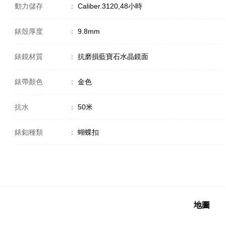
動力儲存
：
Caliber.3120,48小時
錶殼厚度
：
9.8mm
錶鏡材質
：
抗磨損藍寶石水晶鏡面
錶帶顏色
：
金色
抗水
：
50米
錶釦種類
：
蝴蝶扣
地圖