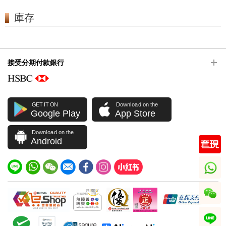
庫存
接受分期付款銀行
GET IT ON
Download on the
Google Play
App Store
Download on the
Android
whatsapp
wechat