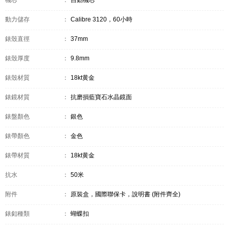
機芯
：
自動機芯
動力儲存
：
Calibre 3120，60小時
錶殼直徑
：
37mm
錶殼厚度
：
9.8mm
錶殼材質
：
18kt黄金
錶鏡材質
：
抗磨損藍寶石水晶鏡面
錶盤顏色
：
銀色
錶帶顏色
：
金色
錶帶材質
：
18kt黄金
抗水
：
50米
附件
：
原裝盒，國際聯保卡，說明書 (附件齊全)
錶釦種類
：
蝴蝶扣