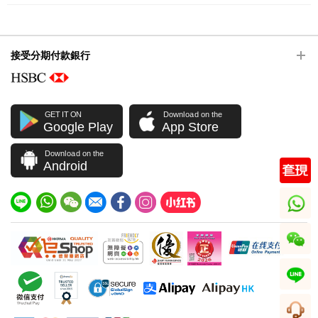
接受分期付款銀行
GET IT ON
Download on the
Google Play
App Store
Download on the
Android
whatsapp
wechat
line