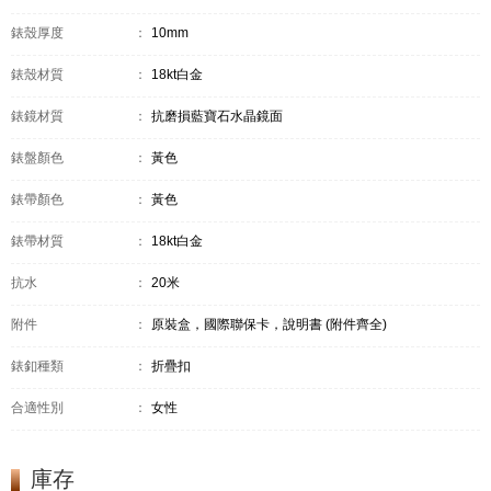
錶殼厚度
：
10mm
錶殼材質
：
18kt白金
錶鏡材質
：
抗磨損藍寶石水晶鏡面
錶盤顏色
：
黃色
錶帶顏色
：
黃色
錶帶材質
：
18kt白金
抗水
：
20米
附件
：
原裝盒，國際聯保卡，說明書 (附件齊全)
錶釦種類
：
折疊扣
合適性別
：
女性
庫存