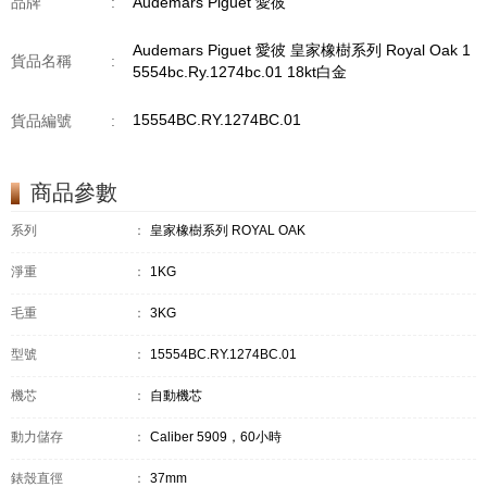
品牌
:
Audemars Piguet 愛彼
Audemars Piguet 愛彼 皇家橡樹系列 Royal Oak 1
貨品名稱
:
5554bc.Ry.1274bc.01 18kt白金
15554BC.RY.1274BC.01
貨品編號
:
商品參數
系列
：
皇家橡樹系列 ROYAL OAK
淨重
：
1KG
毛重
：
3KG
型號
：
15554BC.RY.1274BC.01
機芯
：
自動機芯
動力儲存
：
Caliber 5909，60小時
錶殼直徑
：
37mm