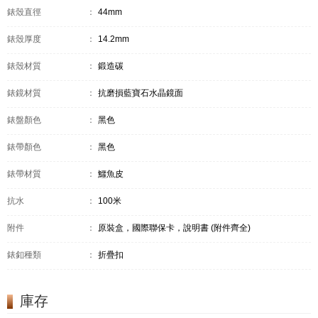
錶殼直徑
：
44mm
錶殼厚度
：
14.2mm
錶殼材質
：
鍛造碳
錶鏡材質
：
抗磨損藍寶石水晶鏡面
錶盤顏色
：
黑色
錶帶顏色
：
黑色
錶帶材質
：
鱷魚皮
抗水
：
100米
附件
：
原裝盒，國際聯保卡，說明書 (附件齊全)
錶釦種類
：
折疊扣
庫存