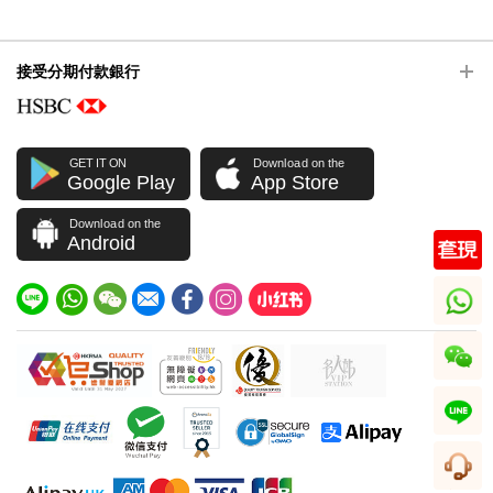
接受分期付款銀行
GET IT ON
Download on the
Google Play
App Store
Download on the
Android
whatsapp
wechat
line