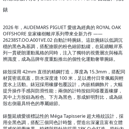
錶
2026 年，AUDEMARS PIGUET 愛彼為經典的 ROYAL OAK
OFFSHORE 皇家橡樹離岸系列帶來全新力作 ——
26238ST.OO.A001VE.02 自動計時腕錶。這款腕錶以低調沉
穩的黑色為基調，搭配搶眼的粉色細節點綴，在延續離岸系
列一貫硬朗運動風格的同時，注入了獨特的視覺層次與極高
辨識度，成為品牌年度重點推出的個性化運動奢華腕錶。
錶殼採用 42mm 直徑的精鋼打造，厚度為 15.3mm，搭配同
材質密底底蓋，防水深度達 100 米，足以應付日常佩戴與輕
度水上活動。錶冠採用橡膠包覆設計，內嵌精鋼飾片，大幅
提升操作手感與防滑性能；兩側的計時按鈕同樣覆蓋橡膠，
其中上方按鈕為粉色、下方為黑色，形成鮮明對比，成為錶
殼右側最具特色的專屬細節。
錶盤延續愛彼標誌性的 Méga Tapisserie 超大格紋設計，採
用全黑色調，搭配三個同色計時盤，營造出深邃且富有立體
質感的視覺效果。時標與指針均採用 18K 白金打造，指針內