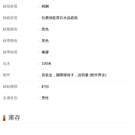
錶殼材質
：
精鋼
錶鏡材質
：
抗磨損藍寶石水晶鏡面
錶盤顏色
：
黑色
錶帶顏色
：
黑色
錶帶材質
：
橡膠
抗水
：
100米
附件
：
原裝盒，國際聯保卡，說明書 (附件齊全)
錶釦種類
：
針扣
合適性別
：
男性
庫存