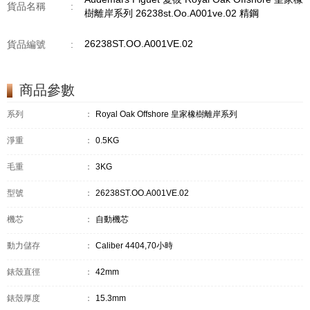
貨品名稱
:
樹離岸系列 26238st.Oo.A001ve.02 精鋼
26238ST.OO.A001VE.02
貨品編號
:
商品參數
系列
：
Royal Oak Offshore 皇家橡樹離岸系列
淨重
：
0.5KG
毛重
：
3KG
型號
：
26238ST.OO.A001VE.02
機芯
：
自動機芯
動力儲存
：
Caliber 4404,70小時
錶殼直徑
：
42mm
錶殼厚度
：
15.3mm