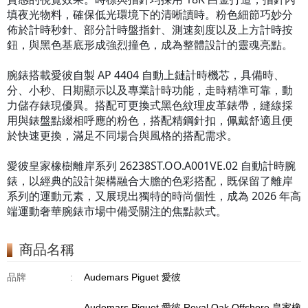
填夜光物料，確保低光環境下的清晰讀時。粉色細節巧妙分
佈於計時秒針、部分計時盤指針、測速刻度以及上方計時按
鈕，與黑色基底形成強烈撞色，成為整體設計的靈魂亮點。
腕錶搭載愛彼自製 AP 4404 自動上鏈計時機芯，具備時、
分、小秒、日期顯示以及專業計時功能，走時精準可靠，動
力儲存錶現優異。搭配可更換式黑色紋理皮革錶帶，縫線採
用與錶盤點綴相呼應的粉色，搭配精鋼針扣，佩戴舒適且便
於快速更換，滿足不同場合與風格的搭配需求。
愛彼皇家橡樹離岸系列 26238ST.OO.A001VE.02 自動計時腕
錶，以經典的設計架構融合大膽的色彩搭配，既保留了離岸
系列的運動元素，又展現出獨特的時尚個性，成為 2026 年高
端運動奢華腕錶市場中備受關注的焦點款式。
商品名稱
品牌
:
Audemars Piguet 愛彼
Audemars Piguet 愛彼 Royal Oak Offshore 皇家橡