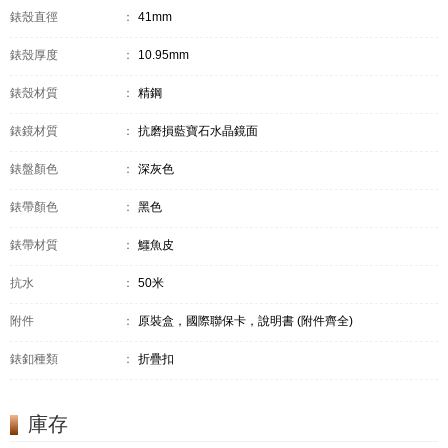
錶殼直徑
：
41mm
錶殼厚度
：
10.95mm
錶殼材質
：
精鋼
錶鏡材質
：
抗磨損藍寶石水晶鏡面
錶盤顏色
：
深灰色
錶帶顏色
：
黑色
錶帶材質
：
鱷魚皮
抗水
：
50米
附件
：
原裝盒，國際聯保卡，說明書 (附件齊全)
錶釦種類
：
折疊扣
庫存