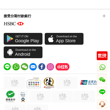
接受分期付款銀行
GET IT ON
Download on the
Google Play
App Store
Download on the
Android
whatsapp
wechat
line