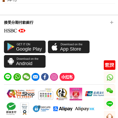
接受分期付款銀行
GET IT ON
Download on the
Google Play
App Store
Download on the
Android
whatsapp
wechat
line