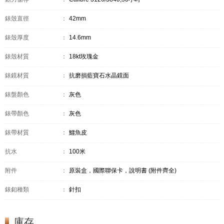
錶殼直徑
：
42mm
錶殼厚度
：
14.6mm
錶殼材質
：
18kt玫瑰金
錶鏡材質
：
抗磨損藍寶石水晶鏡面
錶盤顏色
：
灰色
錶帶顏色
：
灰色
錶帶材質
：
鱷魚皮
抗水
：
100米
附件
：
原裝盒，國際聯保卡，說明書 (附件齊全)
錶釦種類
：
針扣
庫存