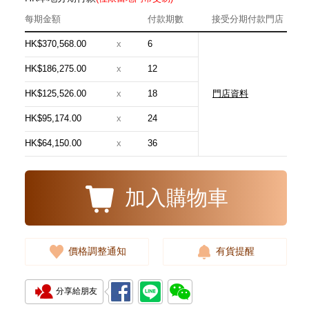
每期金額
付款期數
接受分期付款門店
HK$370,568.00
x
6
HK$186,275.00
x
12
HK$125,526.00
x
18
門店資料
Audemars Piguet 愛彼 Royal
Oak 皇家橡樹系列
HK$95,174.00
x
24
15510st.Oo.1320st.08 精鋼
348,000.00
HK$64,150.00
x
36
加入購物車
價格調整通知
有貨提醒
分享給朋友