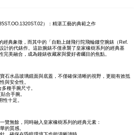
ST.OO.1320ST.02）：精湛工藝的典範之作
製錶業的經典象徵，而其中的「自動上鏈飛行陀飛輪鏤空腕錶（Ref.
技藝與創新設計的代錶作。這款腕錶不僅承襲了皇家橡樹系列的經典基
美學性完美融合，成為鐘錶收藏家與愛好者矚目的焦點。
寶石水晶玻璃鏡面與底蓋，不僅確保清晰的視野，更能有效抵
性與安全性。
合多種手腕尺寸。
更貼合手腕。
實用性十足。
一覽無餘，同時融入皇家橡樹系列的經典元素：
華的質感。
針，確保在昏暗環境下也能清晰讀時。