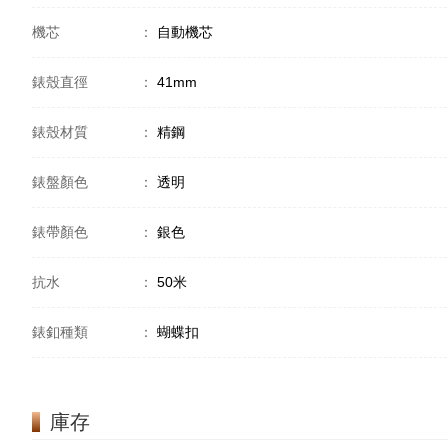
機芯
：
自動機芯
錶殼直徑
：
41mm
錶殼材質
：
精鋼
錶盤顏色
：
透明
錶帶顏色
：
銀色
抗水
：
50米
錶釦種類
：
蝴蝶扣
庫存