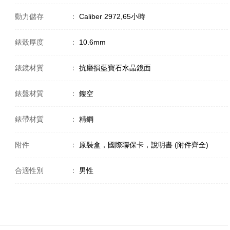
動力儲存
：
Caliber 2972,65小時
錶殼厚度
：
10.6mm
錶鏡材質
：
抗磨損藍寶石水晶鏡面
錶盤材質
：
鏤空
錶帶材質
：
精鋼
附件
：
原裝盒，國際聯保卡，說明書 (附件齊全)
合適性別
：
男性