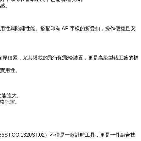
感。
性與防鏽性能。搭配印有 AP 字樣的折疊扣，操作便捷且安
的深厚積累，尤其搭載的飛行陀飛輪裝置，更是高級製錶工藝的標
實用性。
。
卻性能強大。
嚴格把控。
5ST.OO.1320ST.02）不僅是一款計時工具，更是一件融合技