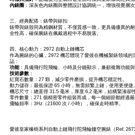
內錶圈
：深灰色內錶圈與整體設計協調統一，增強視覺層次
三、經典配搭：錶帶與錶扣
錶帶與錶殼同為精鋼材質，不僅質感一致，更具備優異的耐用
全性高，確保腕錶在佩戴過程中不易脫落。
四、核心動力：2972 自動上鏈機芯
作為腕錶的心臟，2972 機芯體現了愛彼在機械製錶領域
誌：
功能
：具備飛行陀飛輪、小時及分鐘顯示，兼顧複雜功能與
技術參數
：
紅寶石數量：27 顆，減少零件磨損，提升機芯穩定性。
動力儲存：最低保證 65 小時，無需頻繁上鏈，使用更便捷
機芯尺寸：總直徑 31.5 毫米，厚度 6.2 毫米，結構緊湊
零件數量：271 個精密零件組裝而成，每一個細節都經過
擺輪頻率：3Hz（21600 次 / 小時），確保走時精準。
愛彼皇家橡樹系列自動上鏈飛行陀飛輪鏤空腕錶（Ref. 2673