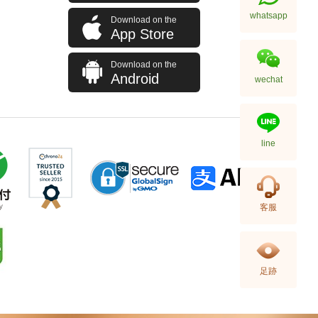
whatsapp
Download on the
App Store
Download on the
Audemars Piguet 愛彼 Royal
Android
wechat
Oak 皇家橡樹系列
15510st.Oo.1320st.08 精鋼
348,000.00
line
客服
足跡
Audemars Piguet 愛彼 Royal