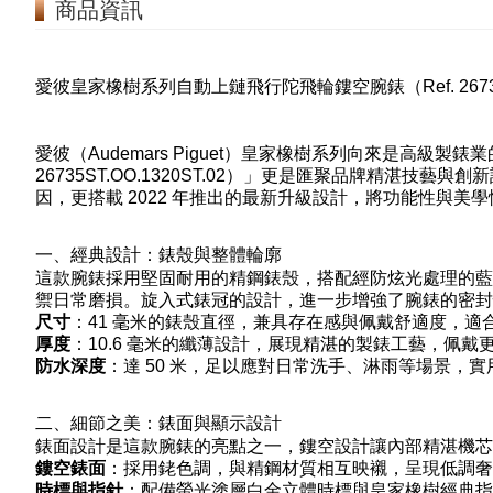
商品資訊
愛彼皇家橡樹系列自動上鏈飛行陀飛輪鏤空腕錶（Ref. 26735
愛彼（Audemars Piguet）皇家橡樹系列向來是高級
26735ST.OO.1320ST.02）」更是匯聚品牌精湛
因，更搭載 2022 年推出的最新升級設計，將功能性與
一、經典設計：錶殼與整體輪廓
這款腕錶採用堅固耐用的精鋼錶殼，搭配經防炫光處理的藍
禦日常磨損。旋入式錶冠的設計，進一步增強了腕錶的密封
尺寸
：41 毫米的錶殼直徑，兼具存在感與佩戴舒適度，適
厚度
：10.6 毫米的纖薄設計，展現精湛的製錶工藝，佩戴
防水深度
：達 50 米，足以應對日常洗手、淋雨等場景，
二、細節之美：錶面與顯示設計
錶面設計是這款腕錶的亮點之一，鏤空設計讓內部精湛機芯
鏤空錶面
：採用銠色調，與精鋼材質相互映襯，呈現低調奢
時標與指針
：配備螢光塗層白金立體時標與皇家橡樹經典指