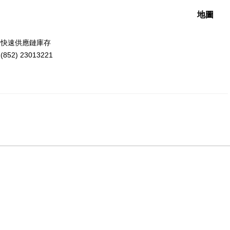
地圖
洲快速供應鏈庫存
52) 23013221