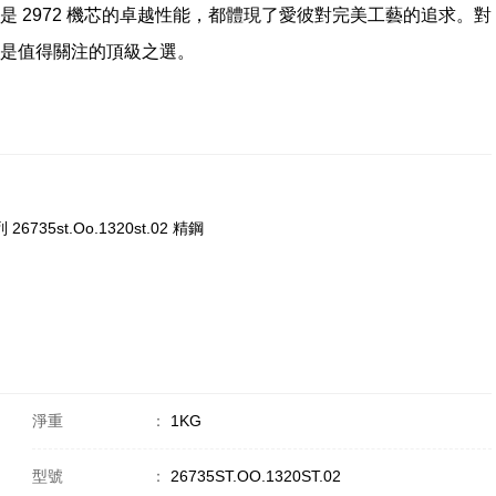
 2972 機芯的卓越性能，都體現了愛彼對完美工藝的追求。對
是值得關注的頂級之選。
26735st.Oo.1320st.02 精鋼
淨重
：
1KG
型號
：
26735ST.OO.1320ST.02