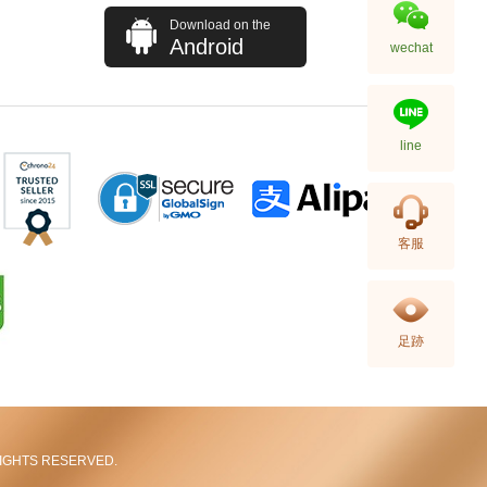
Download on the
Android
wechat
line
Audemars Piguet 愛彼 Royal
客服
Oak 皇家橡樹系列
15407st.Oo.1220st.01 精鋼
1,202,000.00
足跡
L RIGHTS RESERVED.