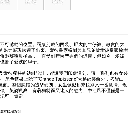
不可撼動的位置。闊版剪裁的西裝、肥大的牛仔褲、敦實的大
外的魅力展現錶達了出來。愛彼皇家橡樹與其兄弟款愛彼皇家橡樹
角盤辨識度極高，一直受到時尚型男們的追捧，但如今，愛彼
也翻了愛彼的牌子。
大格紋裝飾以及愛彼獨特的錶鏈設計，都讓我們印象深刻。這一系列也有女裝
盤上除了“Grande Tapisserie”大格紋裝飾外，搭配白
視窗。整個腕錶的造型硬朗，女生佩戴起來也別又一番風情。現
強，英姿颯爽，有著獨特而又迷人的魅力。中性風不僅僅是一
認可、肯定。
愛彼 #皇家橡樹系列