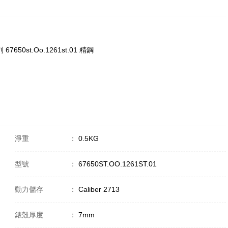
67650st.Oo.1261st.01 精鋼
淨重
：
0.5KG
型號
：
67650ST.OO.1261ST.01
動力儲存
：
Caliber 2713
錶殼厚度
：
7mm