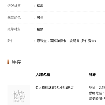
錶殼材質
：
精鋼
錶盤顏色
：
黑色
錶帶材質
：
精鋼
附件
：
原裝盒，國際聯保卡，說明書 (附件齊全)
庫存
店鋪名稱
詳細
名人鐘錶珠寶(尖沙咀)總店
地址：九龍
聯絡電話：85
營業時間: 早