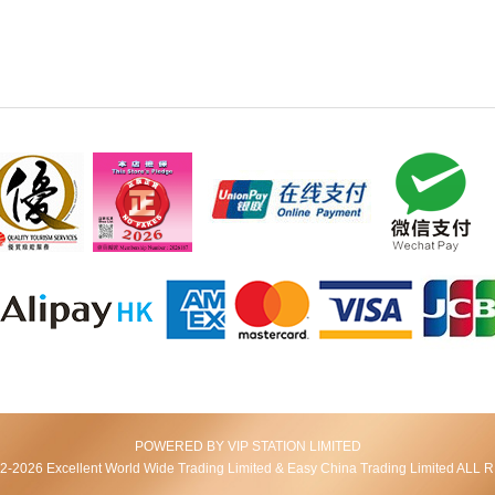
POWERED BY VIP STATION LIMITED
2026 Excellent World Wide Trading Limited & Easy China Trading Limited AL