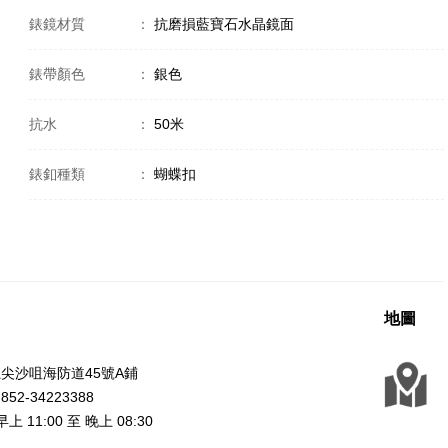
錶鏡材質
：
抗磨損藍寶石水晶鏡面
錶帶顏色
：
銀色
抗水
：
50米
錶釦種類
：
蝴蝶扣
地圖
尖沙咀海防道45號A鋪
2-34223388
上 11:00 至 晚上 08:30