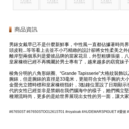
商品資訊
男錶女戴早已不是什麼新鮮事，中性風一直都佔據著時尚界
頭皮鞋...等等看上去並不小巧精緻的設計卻將女性柔美之
離岸型兩個系列是愛彼品牌的當家花旦，外型粗獷張揚，八
皇家橡樹已經不再獨屬於男士專有了，越來越多的窈窕妹子
棱角分明的八角形錶圈、“Grande Tapisserie”
腕錶，但是腕錶的直徑是33毫米，更能符合女性手腕的大小。黑色錶
金螢光立體時標和皇家橡樹指針，3點鐘位置設了日期顯示
代的女性已經並非是禁錮在我們腦海中的樣子，她們獨立堅
種潮流時尚，更多的是給世界展現出女性的另一面，讓大家
#67650ST #67650STOO1261ST01 #royaloak #AUDEMARSPIGUET #