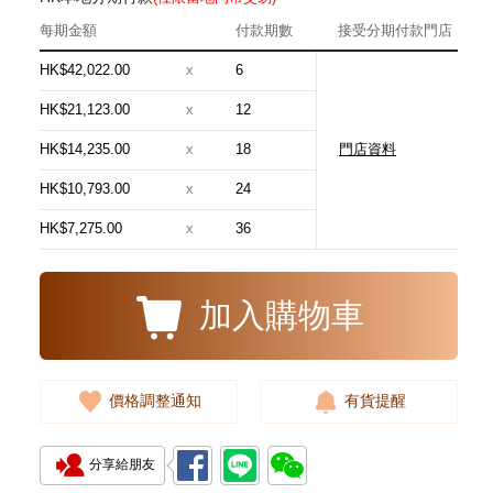
每期金額
付款期數
接受分期付款門店
HK$42,022.00
x
6
HK$21,123.00
x
12
HK$14,235.00
x
18
門店資料
Audemars Piguet 愛彼 Royal
Oak 皇家橡樹系列
HK$10,793.00
x
24
15510st.Oo.1320st.08 精鋼
348,000.00
HK$7,275.00
x
36
加入購物車
價格調整通知
有貨提醒
分享給朋友