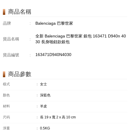
商品名稱
品牌
:
Balenciaga 巴黎世家
全新 Balenciaga 巴黎世家 銀包 163471 D940n 40
貨品名稱
:
30 長身啪鈕款銀包
163471D940N4030
貨品編號
:
商品參數
樣式
：
女士
顏色
：
深藍色
材料
：
羊皮
尺码
：
長 19 x 寬 2 x 高 10 cm
淨重
：
0.5KG