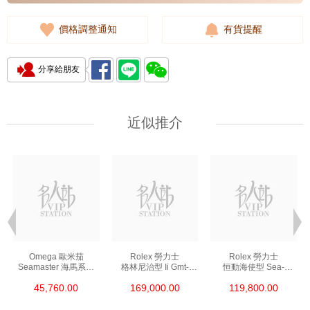
價格調整通知
有貨提醒
分享給朋友
近似推介
Omega 歐米茄
Rolex 勞力士
Rolex 勞力士
Seamaster 海馬系列
格林尼治型 Ii Gmt-
恒動海使型 Sea-
210.30.42.20.01.002
Master Ii 126711chnr-
Dweller 126600-0002
45,760.00
169,000.00
119,800.00
精鋼 Nekton Edition
0002 18kt玫瑰金/鋼
精鋼 單紅
沙士圈