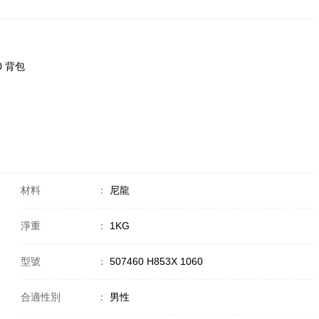
60 背包
材料
：
尼龍
淨重
：
1KG
型號
：
507460 H853X 1060
合適性別
：
男性