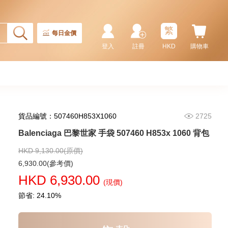
Master Ii 126710blnr-0002 精鋼
國米圈 藍針
155,000.00
繁
每日金價
登入
註冊
HKD
購物車
貨品編號：507460H853X1060
2725
Balenciaga 巴黎世家 手袋 507460 H853x 1060 背包
HKD 9,130.00(原價)
Rolex 勞力士 潛航者型
6,930.00(參考價)
Submariner 124060-0001 精鋼
HKD 6,930.00
無日曆 黑水鬼
(現價)
102,000.00
節省: 24.10%