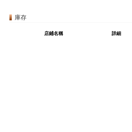
庫存
店鋪名稱
詳細