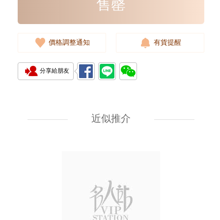
售罄
價格調整通知
有貨提醒
分享給朋友
Rolex 勞力士 遊艇名仕型 Yacht
Master 268622-0002 18kt白金/
鋼 遊艇 灰面
近似推介
107,000.00