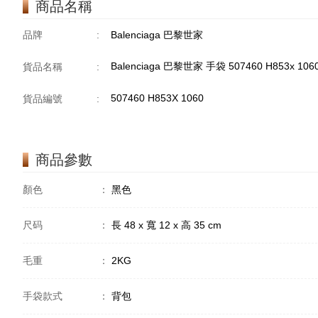
商品名稱
品牌
:
Balenciaga 巴黎世家
Balenciaga 巴黎世家 手袋 507460 H853x 10
貨品名稱
:
507460 H853X 1060
貨品編號
:
商品參數
顏色
：
黑色
尺码
：
長 48 x 寬 12 x 高 35 cm
毛重
：
2KG
手袋款式
：
背包