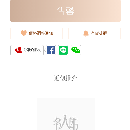
售罄
價格調整通知
有貨提醒
分享給朋友
Rolex 勞力士 遊艇名仕型 Yacht
Master 268622-0002 18kt白金/
鋼 遊艇 灰面
近似推介
107,000.00