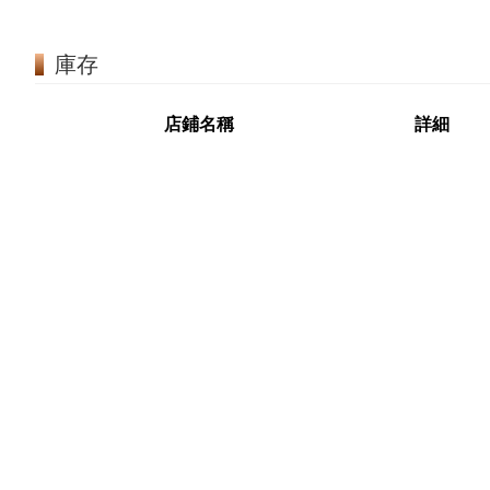
庫存
店鋪名稱
詳細