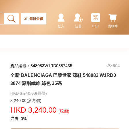
Rolex 勞力士 格林尼治型 Ii Gmt-
Master Ii 126710blnr-0002 精鋼
國米圈 藍針
繁
155,000.00
每日金價
登入
註冊
HKD
購物車
貨品編號：548083W1RD0387435
904
全新 BALENCIAGA 巴黎世家 涼鞋 548083 W1RD0
3874 聚酯纖維 綠色 35碼
HKD 3,240.00(原價)
Rolex 勞力士 潛航者型
3,240.00(參考價)
Submariner 124060-0001 精鋼
HKD 3,240.00
無日曆 黑水鬼
(現價)
102,000.00
節省: 0%