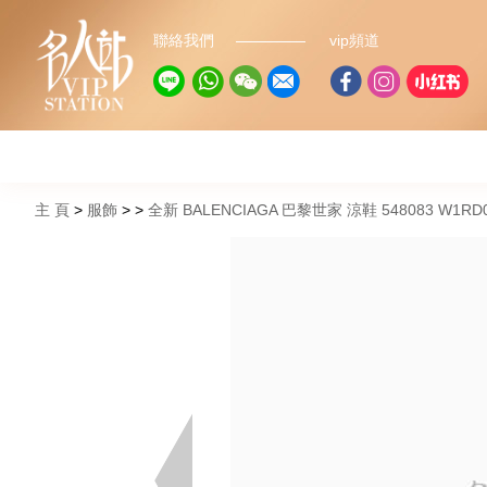
聯絡我們
vip頻道
主 頁
服飾
全新 BALENCIAGA 巴黎世家 涼鞋 548083 W1RD