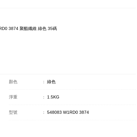
RD0 3874 聚酯纖維 綠色 35碼
顏色
：
綠色
淨重
：
1.5KG
型號
：
548083 W1RD0 3874