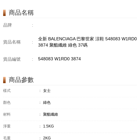
商品名稱
品牌
:
全新 BALENCIAGA 巴黎世家 涼鞋 548083 W1RD0
貨品名稱
:
3874 聚酯纖維 綠色 37碼
548083 W1RD0 3874
貨品編號
:
商品參數
樣式
：
女士
顏色
：
綠色
材料
：
聚酯纖維
淨重
：
1.5KG
毛重
：
2KG