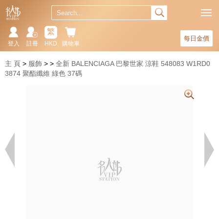
繁
每日金價
登入
註冊
HKD
購物車
主 頁
服飾
全新 BALENCIAGA 巴黎世家 涼鞋 548083 W1RD0
3874 聚酯纖維 綠色 37碼