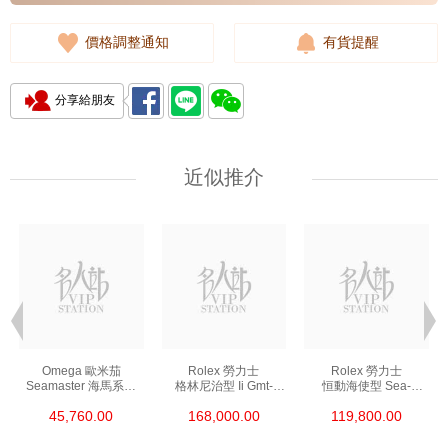
價格調整通知
有貨提醒
分享給朋友
近似推介
Omega 歐米茄
Rolex 勞力士
Rolex 勞力士
Seamaster 海馬系列
格林尼治型 Ii Gmt-
恒動海使型 Sea-
210.30.42.20.01.002
Master Ii 126711chnr-
Dweller 126600-0002
45,760.00
168,000.00
119,800.00
精鋼 Nekton Edition
0002 18kt玫瑰金/鋼
精鋼 單紅
沙士圈