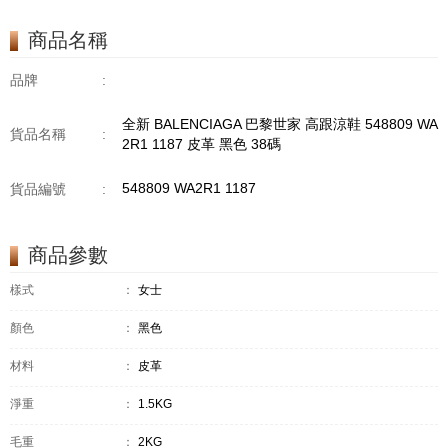
商品名稱
品牌
:
全新 BALENCIAGA 巴黎世家 高跟涼鞋 548809 WA
貨品名稱
:
2R1 1187 皮革 黑色 38碼
548809 WA2R1 1187
貨品編號
:
商品參數
樣式
：
女士
顏色
：
黑色
材料
：
皮革
淨重
：
1.5KG
毛重
：
2KG