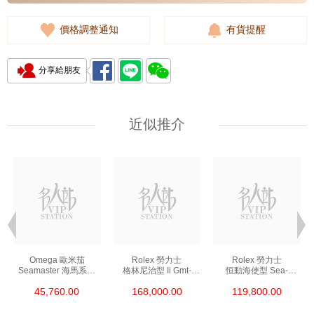
價格調整通知
有貨提醒
分享給朋友
近似推介
Omega 歐米茄
Rolex 勞力士
Rolex 勞力士
Seamaster 海馬系列
格林尼治型 Ii Gmt-
恒動海使型 Sea-
210.30.42.20.01.002
Master Ii 126711chnr-
Dweller 126600-0002
45,760.00
168,000.00
119,800.00
精鋼 Nekton Edition
0002 18kt玫瑰金/鋼
精鋼 單紅
沙士圈