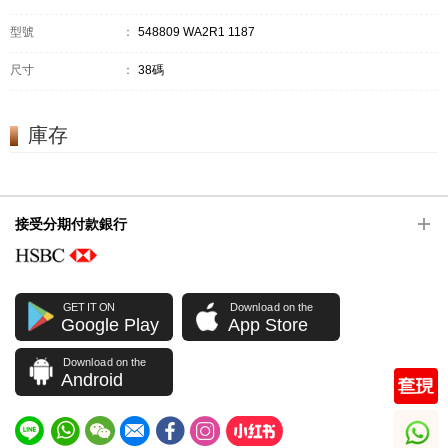
型號
：
548809 WA2R1 1187
尺寸
：
38碼
庫存
接受分期付款銀行
GET IT ON
Download on the
Google Play
App Store
Download on the
Android