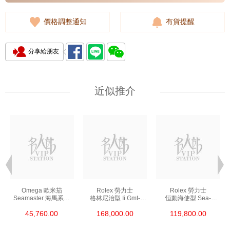
價格調整通知
有貨提醒
分享給朋友
近似推介
Omega 歐米茄
Rolex 勞力士
Rolex 勞力士
Seamaster 海馬系列
格林尼治型 Ii Gmt-
恒動海使型 Sea-
210.30.42.20.01.002
Master Ii 126711chnr-
Dweller 126600-0002
45,760.00
168,000.00
119,800.00
精鋼 Nekton Edition
0002 18kt玫瑰金/鋼
精鋼 單紅
沙士圈