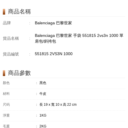
商品名稱
品牌
:
Balenciaga 巴黎世家
Balenciaga 巴黎世家 手袋 551815 2vs3n 1000 單
貨品名稱
:
肩包/斜挎包
551815 2VS3N 1000
貨品編號
:
商品參數
顏色
：
黑色
材料
：
牛皮
尺码
：
長 19 x 寬 10 x 高 22 cm
淨重
：
1KG
毛重
：
2KG