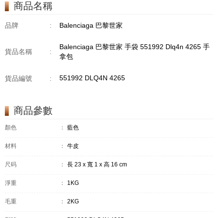
商品名稱
品牌
:
Balenciaga 巴黎世家
Balenciaga 巴黎世家 手袋 551992 Dlq4n 4265 手
貨品名稱
:
拿包
551992 DLQ4N 4265
貨品編號
:
商品參數
顏色
：
藍色
材料
：
牛皮
尺码
：
長 23 x 寬 1 x 高 16 cm
淨重
：
1KG
毛重
：
2KG