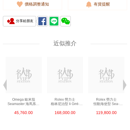
價格調整通知
有貨提醒
分享給朋友
近似推介
Omega 歐米茄
Rolex 勞力士
Rolex 勞力士
Seamaster 海馬系列
格林尼治型 Ii Gmt-
恒動海使型 Sea-
210.30.42.20.01.002
Master Ii 126711chnr-
Dweller 126600-0002
45,760.00
168,000.00
119,800.00
精鋼 Nekton Edition
0002 18kt玫瑰金/鋼
精鋼 單紅
沙士圈