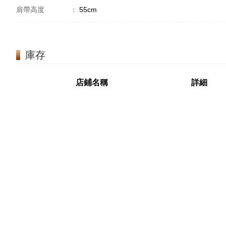
肩帶高度
：
55cm
庫存
店鋪名稱
詳細