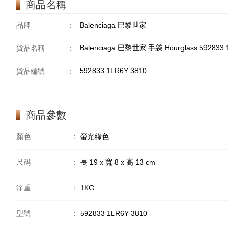
商品名稱
品牌
:
Balenciaga 巴黎世家
Balenciaga 巴黎世家 手袋 Hourglass 59283
貨品名稱
:
592833 1LR6Y 3810
貨品編號
:
商品參數
顏色
：
螢光綠色
尺码
：
長 19 x 寬 8 x 高 13 cm
淨重
：
1KG
型號
：
592833 1LR6Y 3810