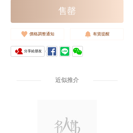
售罄
價格調整通知
有貨提醒
分享給朋友
Rolex 勞力士 遊艇名仕型 Yacht
Master 268622-0002 18kt白金/
鋼 遊艇 灰面
近似推介
107,000.00