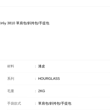
3 1lr6y 3810 單肩包/斜挎包/手提包
材料
：
漆皮
系列
：
HOURGLASS
毛重
：
2KG
手袋款式
：
單肩包/斜挎包/手提包