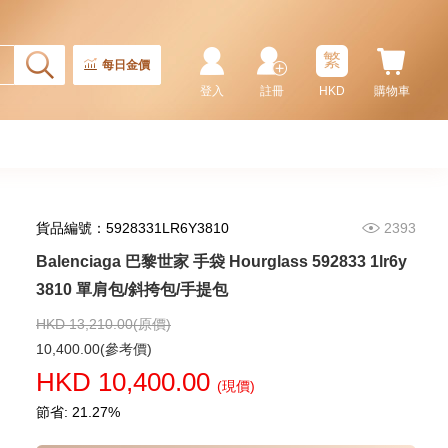
Rolex 勞力士 格林尼治型 Ii Gmt-
Master Ii 126710blnr-0002 精鋼
國米圈 藍針
繁
155,000.00
每日金價
登入
註冊
HKD
購物車
貨品編號：5928331LR6Y3810
2393
Balenciaga 巴黎世家 手袋 Hourglass 592833 1lr6y
3810 單肩包/斜挎包/手提包
HKD 13,210.00(原價)
Rolex 勞力士 潛航者型
10,400.00(參考價)
Submariner 124060-0001 精鋼
HKD 10,400.00
無日曆 黑水鬼
(現價)
102,000.00
節省: 21.27%