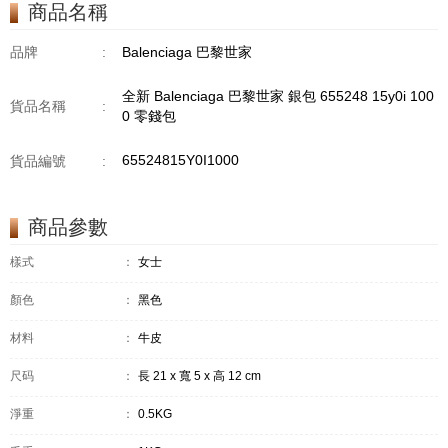
商品名稱
品牌
:
Balenciaga 巴黎世家
全新 Balenciaga 巴黎世家 銀包 655248 15y0i 100
貨品名稱
:
0 零錢包
65524815Y0I1000
貨品編號
:
商品參數
樣式
：
女士
顏色
：
黑色
材料
：
牛皮
尺码
：
長 21 x 寬 5 x 高 12 cm
淨重
：
0.5KG