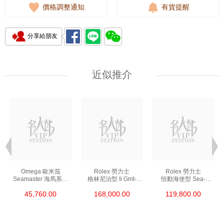
價格調整通知
有貨提醒
分享給朋友
近似推介
Omega 歐米茄
Rolex 勞力士
Rolex 勞力士
Seamaster 海馬系列
格林尼治型 Ii Gmt-
恒動海使型 Sea-
210.30.42.20.01.002
Master Ii 126711chnr-
Dweller 126600-0002
45,760.00
168,000.00
119,800.00
精鋼 Nekton Edition
0002 18kt玫瑰金/鋼
精鋼 單紅
沙士圈