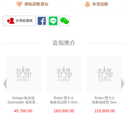
價格調整通知
有貨提醒
分享給朋友
近似推介
Omega 歐米茄
Rolex 勞力士
Rolex 勞力士
Seamaster 海馬系列
格林尼治型 Ii Gmt-
恒動海使型 Sea-
210.30.42.20.01.002
Master Ii 126711chnr-
Dweller 126600-0002
45,760.00
169,000.00
119,800.00
精鋼 Nekton Edition
0002 18kt玫瑰金/鋼
精鋼 單紅
沙士圈