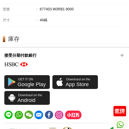
型號
：
677403 W3RB1 9000
尺寸
：
40碼
庫存
接受分期付款銀行
GET IT ON
Download on the
Google Play
App Store
Download on the
Android