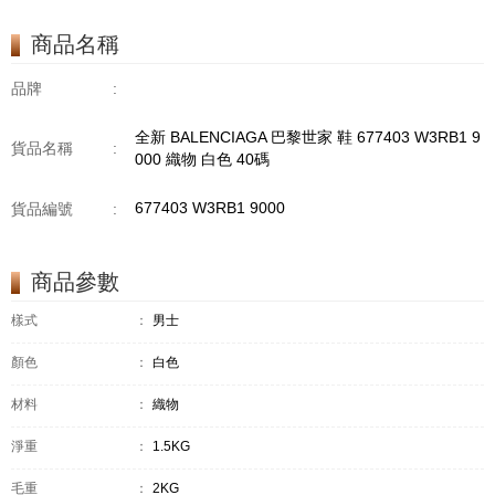
商品名稱
品牌
:
全新 BALENCIAGA 巴黎世家 鞋 677403 W3RB1 9
貨品名稱
:
000 織物 白色 40碼
677403 W3RB1 9000
貨品編號
:
商品參數
樣式
：
男士
顏色
：
白色
材料
：
織物
淨重
：
1.5KG
毛重
：
2KG