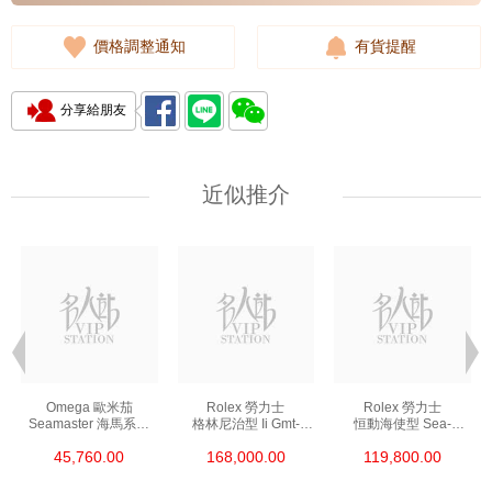
價格調整通知
有貨提醒
分享給朋友
近似推介
Omega 歐米茄
Rolex 勞力士
Rolex 勞力士
Seamaster 海馬系列
格林尼治型 Ii Gmt-
恒動海使型 Sea-
210.30.42.20.01.002
Master Ii 126711chnr-
Dweller 126600-0002
45,760.00
168,000.00
119,800.00
精鋼 Nekton Edition
0002 18kt玫瑰金/鋼
精鋼 單紅
沙士圈