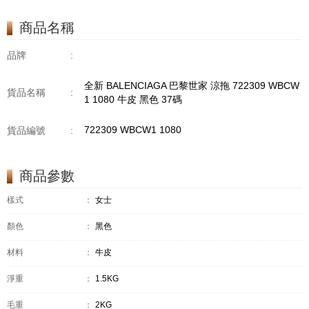
商品名稱
品牌
:
全新 BALENCIAGA 巴黎世家 涼拖 722309 WBCW
貨品名稱
:
1 1080 牛皮 黑色 37碼
722309 WBCW1 1080
貨品編號
:
商品參數
樣式
：
女士
顏色
：
黑色
材料
：
牛皮
淨重
：
1.5KG
毛重
：
2KG