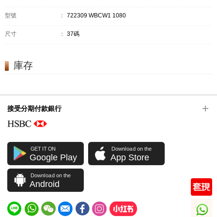
型號
：
722309 WBCW1 1080
尺寸
：
37碼
庫存
接受分期付款銀行
GET IT ON
Download on the
Google Play
App Store
Download on the
Android