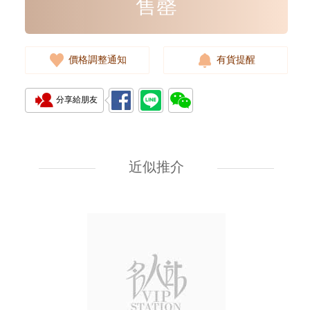
售罄
價格調整通知
有貨提醒
分享給朋友
Rolex 勞力士 遊艇名仕型 Yacht
Master 268622-0002 18kt白金/
鋼 遊艇 灰面
近似推介
107,000.00