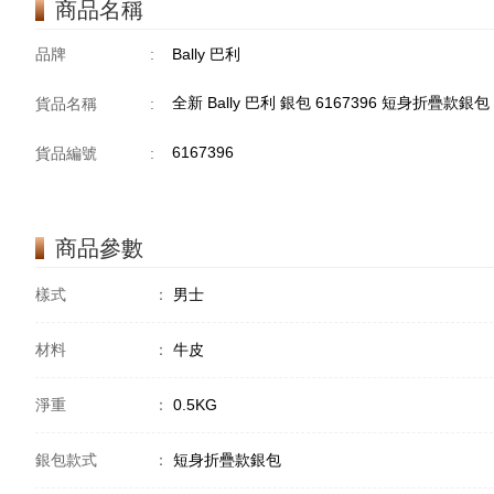
商品名稱
品牌
:
Bally 巴利
全新 Bally 巴利 銀包 6167396 短身折疊款銀包
貨品名稱
:
6167396
貨品編號
:
商品參數
樣式
：
男士
材料
：
牛皮
淨重
：
0.5KG
銀包款式
：
短身折疊款銀包