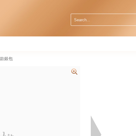
折疊款銀包