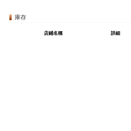
庫存
店鋪名稱
詳細