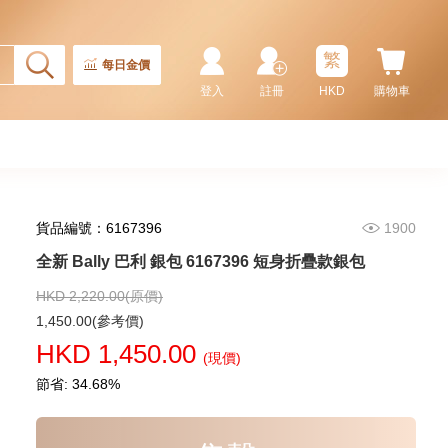
Master Ii 126710blnr-0002 精鋼
國米圈 藍針
155,000.00
繁
每日金價
登入
註冊
HKD
購物車
貨品編號：6167396
1900
全新 Bally 巴利 銀包 6167396 短身折疊款銀包
HKD 2,220.00(原價)
Rolex 勞力士 潛航者型
1,450.00(參考價)
Submariner 124060-0001 精鋼
HKD 1,450.00
無日曆 黑水鬼
(現價)
102,000.00
節省: 34.68%