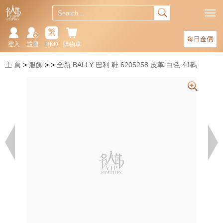
繁
每日金價
登入
註冊
HKD
購物車
主 頁
服飾
全新 BALLY 巴利 鞋 6205258 皮革 白色 41碼