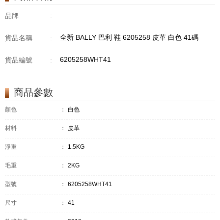
品牌
:
全新 BALLY 巴利 鞋 6205258 皮革 白色 41碼
貨品名稱
:
6205258WHT41
貨品編號
:
商品參數
顏色
：
白色
材料
：
皮革
淨重
：
1.5KG
毛重
：
2KG
型號
：
6205258WHT41
尺寸
：
41