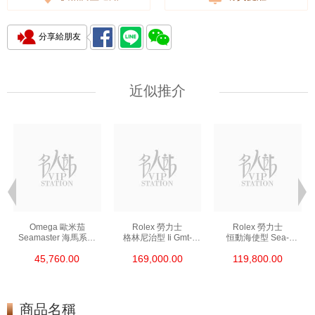
分享給朋友
近似推介
Omega 歐米茄
Rolex 勞力士
Rolex 勞力士
Seamaster 海馬系列
格林尼治型 Ii Gmt-
恒動海使型 Sea-
210.30.42.20.01.002
Master Ii 126711chnr-
Dweller 126600-0002
45,760.00
169,000.00
119,800.00
精鋼 Nekton Edition
0002 18kt玫瑰金/鋼
精鋼 單紅
沙士圈
商品名稱