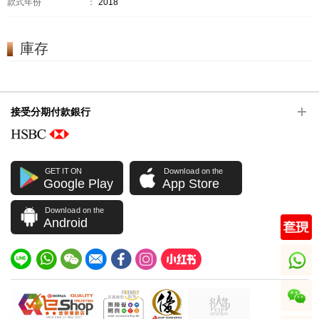
款式年份
：
2018
庫存
接受分期付款銀行
GET IT ON
Download on the
Google Play
App Store
Download on the
Android
whatsapp
wechat