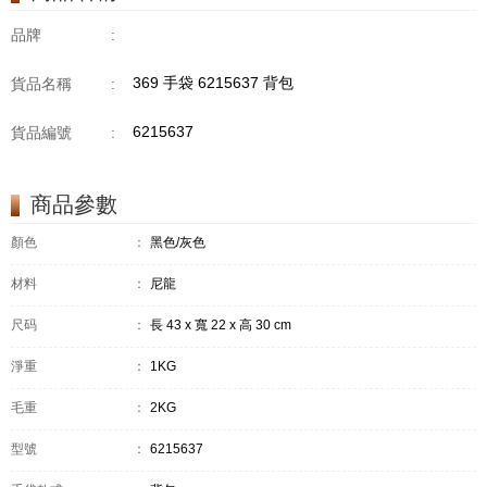
品牌
:
369 手袋 6215637 背包
貨品名稱
:
6215637
貨品編號
:
商品參數
顏色
：
黑色/灰色
材料
：
尼龍
尺码
：
長 43 x 寬 22 x 高 30 cm
淨重
：
1KG
毛重
：
2KG
型號
：
6215637