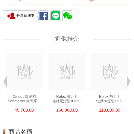
分享給朋友
近似推介
Omega 歐米茄
Rolex 勞力士
Rolex 勞力士
Seamaster 海馬系列
格林尼治型 Ii Gmt-
恒動海使型 Sea-
210.30.42.20.01.002
Master Ii 126711chnr-
Dweller 126600-0002
45,760.00
168,000.00
119,800.00
精鋼 Nekton Edition
0002 18kt玫瑰金/鋼
精鋼 單紅
沙士圈
商品名稱