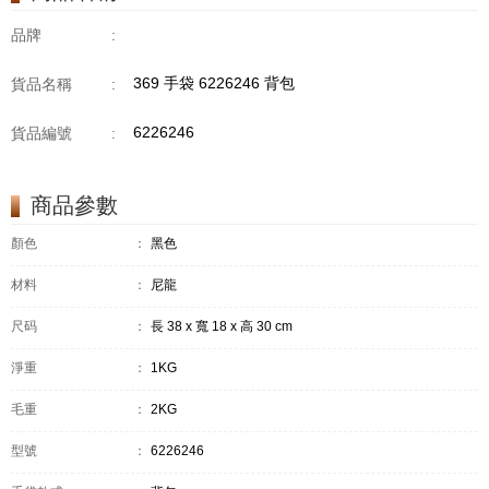
品牌
:
369 手袋 6226246 背包
貨品名稱
:
6226246
貨品編號
:
商品參數
顏色
：
黑色
材料
：
尼龍
尺码
：
長 38 x 寬 18 x 高 30 cm
淨重
：
1KG
毛重
：
2KG
型號
：
6226246