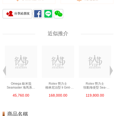
分享給朋友
近似推介
Omega 歐米茄
Rolex 勞力士
Rolex 勞力士
Seamaster 海馬系列
格林尼治型 Ii Gmt-
恒動海使型 Sea-
210.30.42.20.01.002
Master Ii 126711chnr-
Dweller 126600-0002
45,760.00
168,000.00
119,800.00
精鋼 Nekton Edition
0002 18kt玫瑰金/鋼
精鋼 單紅
沙士圈
商品名稱