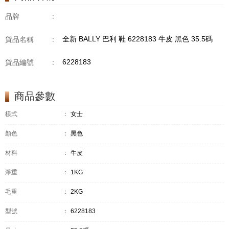
品牌
:
全新 BALLY 巴利 鞋 6228183 牛皮 黑色 35.5碼
貨品名稱
:
6228183
貨品編號
:
商品參數
樣式
：
女士
顏色
：
黑色
材料
：
牛皮
淨重
：
1KG
毛重
：
2KG
型號
：
6228183