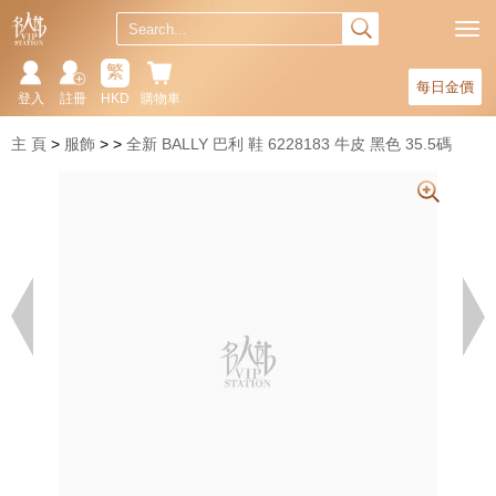
繁
每日金價
登入
註冊
HKD
購物車
主 頁
服飾
全新 BALLY 巴利 鞋 6228183 牛皮 黑色 35.5碼