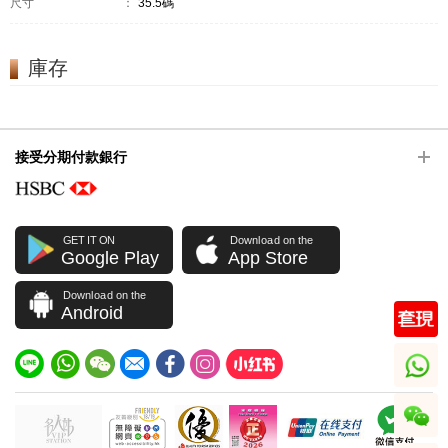
尺寸
：
35.5碼
庫存
接受分期付款銀行
GET IT ON
Download on the
Google Play
App Store
Download on the
Android
whatsapp
wechat