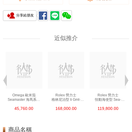
分享給朋友
近似推介
Omega 歐米茄
Rolex 勞力士
Rolex 勞力士
Seamaster 海馬系列
格林尼治型 Ii Gmt-
恒動海使型 Sea-
210.30.42.20.01.002
Master Ii 126711chnr-
Dweller 126600-0002
45,760.00
168,000.00
119,800.00
精鋼 Nekton Edition
0002 18kt玫瑰金/鋼
精鋼 單紅
沙士圈
商品名稱