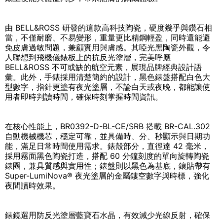
由 BELL&ROSS 研發的這款高科技陶瓷，硬度幾乎與鑽石相
當，不僅耐磨、不易變形，重量更比精鋼輕盈，同時還能避
免皮膚過敏問題，兼顧實用與膚感。其啞光黑陶瓷外觀，令
人聯想到飛機儀錶板上的抗反光塗層，完美呼應
BELL&ROSS 不可或缺的航空元素，展現品牌經典設計語
彙。此外，手錶採用清楚簡約的設計，黑色錶盤搭配白色大
型數字，指針更塗有夜光塗層，不論白天或夜晚，都能讓使
用者即時判讀時間，確保時刻掌握時間資訊。
在核心性能上，BR0392-D-BL-CE/SRB 搭載 BR-CAL.302
自動機械機芯，穩定可靠，並具備時、分、秒顯示與日期功
能，滿足日常時間使用需求。錶殼部分，直徑達 42 毫米，
採用霧面黑色陶瓷打造，搭配 60 分鐘刻度的單向旋轉陶瓷
錶圈，兼具質感與實用性；錶盤則以黑色為基底，鑲貼帶有
Super-LumiNova® 夜光塗層的金屬鏤空數字與時標，強化
夜間讀時效果。
錶鏡選用防反光塗層藍寶石水晶，有效減少光線反射，確保