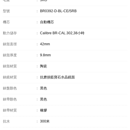
毛重
：
3KG
型號
：
BR0392-D-BL-CE/SRB
機芯
：
自動機芯
動力儲存
：
Calibre BR-CAL.302,38小時
錶殼直徑
：
42mm
錶殼厚度
：
9.8mm
錶殼材質
：
陶瓷
錶鏡材質
：
抗磨損藍寶石水晶鏡面
錶盤顏色
：
黑色
錶帶顏色
：
黑色
錶帶材質
：
橡膠
抗水
：
300米