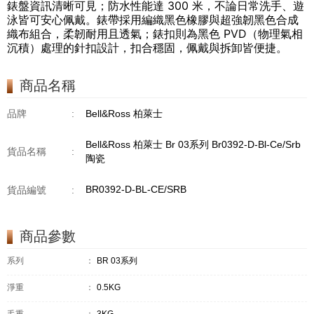
錶盤資訊清晰可見；防水性能達 300 米，不論日常洗手、遊
泳皆可安心佩戴。錶帶採用編織黑色橡膠與超強韌黑色合成
織布組合，柔韌耐用且透氣；錶扣則為黑色 PVD（物理氣相
沉積）處理的針扣設計，扣合穩固，佩戴與拆卸皆便捷。
商品名稱
品牌
:
Bell&Ross 柏萊士
Bell&Ross 柏萊士 Br 03系列 Br0392-D-Bl-Ce/Srb
貨品名稱
:
陶瓷
BR0392-D-BL-CE/SRB
貨品編號
:
商品參數
系列
：
BR 03系列
淨重
：
0.5KG