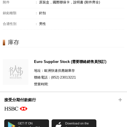
附件
：
原裝盒，國際聯保卡，說明書 (附件齊全)
錶釦種類
：
針扣
合適性別
：
男性
庫存
Euro Supplier Stock (需要聯絡銷售員預訂)
地址：歐洲快速供應鏈庫存
聯絡電話：(852) 23013221
營業時間:
接受分期付款銀行
GET IT ON
Download on the